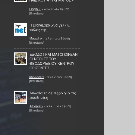
ΠΑΙΔΙΚΟΥ ΑΤΥΧΗΜΑΤΟΣ »
Ειδήσεις
- τελευταία θέαση
[timestamp]
Η DroneExpo ανοίγει τις
πύλες της!
Magazino
- τελευταία θέαση
[timestamp]
ΕΞΟΔΟ ΠΡΑΓΜΑΤΟΠΟΙΗΣΑΝ
ΟΙ ΝΕΟΙ-ΕΣ ΤΟΥ
ΘΕΟΔΩΡΙΔΕΙΟΥ ΚΕΝΤΡΟΥ
ΟΡΙΖΟΝΤΕΣ
Κοινωνικά
- τελευταία θέαση
[timestamp]
Αυλαία τη Δευτέρα για τις
ακαδημίες
Αθλητικά
- τελευταία θέαση
[timestamp]