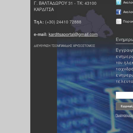
Γ. ΒΑΛΤΑΔΩΡΟΥ 31 - ΤΚ: 43100
Ακολου
ΚΑΡΔΙΤΣΑ
Ακολο
Τηλ:
(+30) 24410 72888
Παρακ
e-mail:
karditsaportal@gmail.com
Ενημερω
ΔΙΕΥΘΥΝΣΗ ΤΣΟΜΠΑΝΙΔΗΣ ΧΡΥΣΟΣΤΟΜΟΣ
Εγγραφε
ενημερω
του ηλε
ταχυδρο
ενημερω
τελευτα
Προηγούμεν