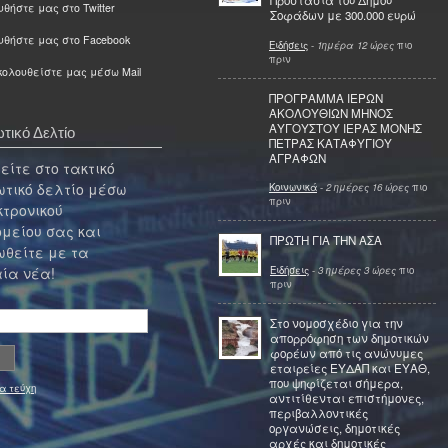
Προστασία του Δήμου
θήστε μας στο Twitter
Σοφάδων με 300.000 ευρώ
υθήστε μας στο Facebook
Ειδήσεις
-
1ημέρα 12 ώρες
πιο
πριν
ολουθείστε μας μέσω Mail
ΠΡΟΓΡΑΜΜΑ ΙΕΡΩΝ
ΑΚΟΛΟΥΘΙΩΝ ΜΗΝΟΣ
ΑΥΓΟΥΣΤΟΥ ΙΕΡΑΣ ΜΟΝΗΣ
τικό Δελτίο
ΠΕΤΡΑΣ ΚΑΤΑΦΥΓΙΟΥ
ΑΓΡΑΦΩΝ
ίτε στο τακτικό
τικό δελτίο μέσω
Κοινωνικά
-
2 ημέρες 16 ώρες
πιο
πριν
κτρονικού
μείου σας και
ΠΡΩΤΗ ΓΙΑ ΤΗΝ ΑΣΑ
θείτε με τα
Ειδήσεις
-
3 ημέρες 3 ώρες
πιο
ία νέα!
πριν
Στο νομοσχέδιο για την
απορρόφηση των δημοτικών
φορέων από τις ανώνυμες
εταιρείες ΕΥΔΑΠ και ΕΥΑΘ,
που ψηφίζεται σήμερα,
α τεύχη
αντιτίθενται επιστήμονες,
περιβαλλοντικές
οργανώσεις, δημοτικές
αρχές και δημοτικές