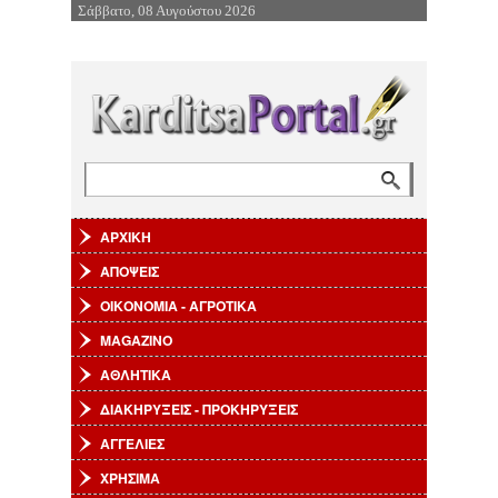
Σάββατο, 08 Αυγούστου 2026
Επιστροφή στην Πλοήγηση
Αναζήτηση
Φόρμα αναζήτησης
ΑΡΧΙΚΗ
ΑΠΟΨΕΙΣ
ΟΙΚΟΝΟΜΙΑ - ΑΓΡΟΤΙΚΑ
MAGAZINO
ΑΘΛΗΤΙΚΑ
ΔΙΑΚΗΡΥΞΕΙΣ - ΠΡΟΚΗΡΥΞΕΙΣ
ΑΓΓΕΛΙΕΣ
ΧΡΗΣΙΜΑ