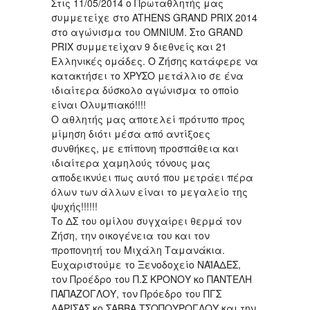
Στις 11/05/2014 ο Πρωταθλητής μας
συμμετείχε στο ATHENS GRAND PRIX 2014
στο αγώνισμα του OMNIUM. Στο GRAND
PRIX συμμετείχαν 9 διεθνείς και 21
Ελληνικές ομάδες. Ο Ζήσης κατάφερε να
κατακτήσει το ΧΡΥΣΟ μετάλλιο σε ένα
ιδιαίτερα δύσκολο αγώνισμα το οποίο
είναι Ολυμπιακό!!!!
Ο αθλητής μας αποτελεί πρότυπο προς
μίμηση διότι μέσα από αντίξοες
συνθήκες, με επίπονη προσπάθεια και
ιδιαίτερα χαμηλούς τόνους μας
αποδεικνύει πως αυτό που μετράει πέρα
όλων των άλλων είναι το μεγαλείο της
ψυχής!!!!!!
Το ΔΣ του ομίλου συγχαίρει θερμά τον
Ζήση, την οικογένεια του και τον
προπονητή του Μιχάλη Ταμανάκια.
Ευχαριστούμε το Ξενοδοχείο ΝΑΪΑΔΕΣ,
τον Προέδρο του Π.Σ ΚΡΟΝΟΥ κο ΠΑΝΤΕΛΗ
ΠΑΠΑΖΟΓΛΟΥ, τον Πρόεδρο του ΠΓΣ
ΛΑΡΙΣΑΣ κo ΣΑΒΒΑ ΤΣΟΠΟΥΡΟΓΛΟΥ και την