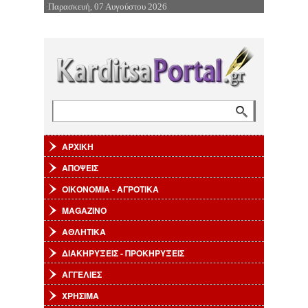
Παρασκευή, 07 Αυγούστου 2026
Επιστροφή στην Πλοήγηση
Αναζήτηση
Φόρμα αναζήτησης
ΑΡΧΙΚΗ
ΑΠΟΨΕΙΣ
ΟΙΚΟΝΟΜΙΑ - ΑΓΡΟΤΙΚΑ
MAGAZINO
ΑΘΛΗΤΙΚΑ
ΔΙΑΚΗΡΥΞΕΙΣ - ΠΡΟΚΗΡΥΞΕΙΣ
ΑΓΓΕΛΙΕΣ
ΧΡΗΣΙΜΑ