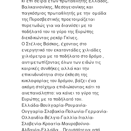
κι επί σειρά ετών πρωταθλητής Ελλάδος,
Βαλκανιονίκης, Μεσογειονίκης και
παγκόσμιος πρωταθλητής με την ομάδα
της Πυροσβεστικής προετοιμάζεται
πυρετωδώς για να διανύσει με το
ποδήλατό του το γύρο της Ευρώπης
διεκδικώντας ρεκόρ Γκίνες.
Ο Στέλιος Βάσκος, έχοντας στο
ενεργητικό του εκατοντάδες χιλιάδες
χιλιόμετρα με το ποδήλατο στο δρόμο ,
αντιμετωπίζοντας όλων των ειδών τις
καιρικές συνθήκες αλλά και την
επικινδυνότητα στην έκθεση της
κυκλοφορίας του δρόμου, βάζει ένα
ακόμη στοίχημα επιδιώκοντας κάτι το
ανεπανάληπτο: να κάνει το γύρο της
Ευρώπης με το ποδήλατό του.
Ελλάδα-Βουλγαρία-Ρουμανία-
Ουγγαρία-Σλοβακία-Πολωνία-Γερμανία-
Ολλανδία-Βέλγιο-Γαλλία-Ιταλία-
Σλοβενία-Κροατία-Μαυροβούνιο-
Αλβανία-Ελλάδα... Περισσότερα από