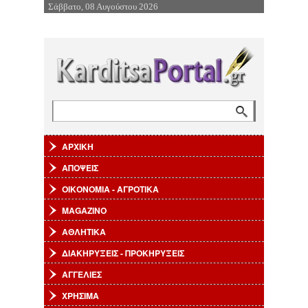
Σάββατο, 08 Αυγούστου 2026
Επιστροφή στην Πλοήγηση
Αναζήτηση
Φόρμα αναζήτησης
ΑΡΧΙΚΗ
ΑΠΟΨΕΙΣ
ΟΙΚΟΝΟΜΙΑ - ΑΓΡΟΤΙΚΑ
MAGAZINO
ΑΘΛΗΤΙΚΑ
ΔΙΑΚΗΡΥΞΕΙΣ - ΠΡΟΚΗΡΥΞΕΙΣ
ΑΓΓΕΛΙΕΣ
ΧΡΗΣΙΜΑ