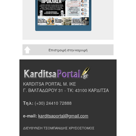
Επιστροφή στην κορυφή
KARDITSA PORTAL Μ. ΙΚΕ
Γ. ΒΑΛΤΑΔΩΡΟΥ 31 - ΤΚ: 43100 ΚΑΡΔΙΤΣΑ
Τηλ:
(+30) 24410 72888
e-mail:
karditsaportal@gmail.com
ΔΙΕΥΘΥΝΣΗ ΤΣΟΜΠΑΝΙΔΗΣ ΧΡΥΣΟΣΤΟΜΟΣ