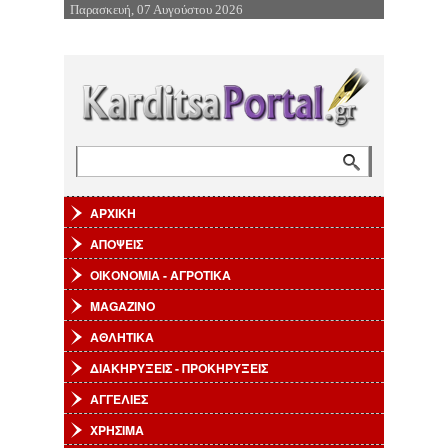
Παρασκευή, 07 Αυγούστου 2026
Επιστροφή στην Πλοήγηση
Αναζήτηση
Φόρμα αναζήτησης
ΑΡΧΙΚΗ
ΑΠΟΨΕΙΣ
ΟΙΚΟΝΟΜΙΑ - ΑΓΡΟΤΙΚΑ
MAGAZINO
ΑΘΛΗΤΙΚΑ
ΔΙΑΚΗΡΥΞΕΙΣ - ΠΡΟΚΗΡΥΞΕΙΣ
ΑΓΓΕΛΙΕΣ
ΧΡΗΣΙΜΑ