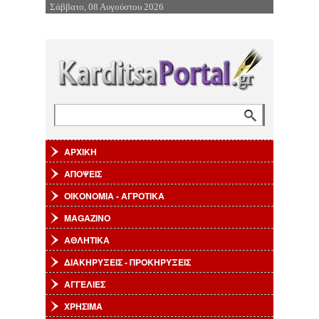
Σάββατο, 08 Αυγούστου 2026
Επιστροφή στην Πλοήγηση
Αναζήτηση
Φόρμα αναζήτησης
ΑΡΧΙΚΗ
ΑΠΟΨΕΙΣ
ΟΙΚΟΝΟΜΙΑ - ΑΓΡΟΤΙΚΑ
MAGAZINO
ΑΘΛΗΤΙΚΑ
ΔΙΑΚΗΡΥΞΕΙΣ - ΠΡΟΚΗΡΥΞΕΙΣ
ΑΓΓΕΛΙΕΣ
ΧΡΗΣΙΜΑ