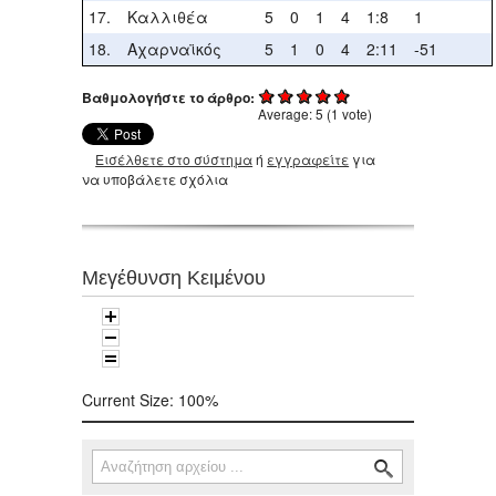
17.
Καλλιθέα
5
0
1
4
1:8
1
18.
Αχαρναϊκός
5
1
0
4
2:11
-51
Βαθμολογήστε το άρθρο:
Average:
5
(
1
vote)
Εισέλθετε στο σύστημα
ή
εγγραφείτε
για
να υποβάλετε σχόλια
Μεγέθυνση Κειμένου
Current Size:
100%
Αναζήτηση
Φόρμα αναζήτησης