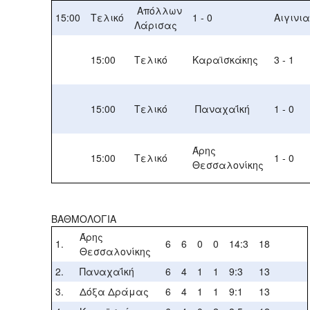
Απόλλων
15:00
Τελικό
1 - 0
Αιγινι
Λάρισας
15:00
Τελικό
Καραϊσκάκης
3 - 1
15:00
Τελικό
Παναχαΐκή
1 - 0
Άρης
15:00
Τελικό
1 - 0
Θεσσαλονίκης
ΒΑΘΜΟΛΟΓΙΑ
Άρης
1.
6
6
0
0
14:3
18
Θεσσαλονίκης
2.
Παναχαΐκή
6
4
1
1
9:3
13
3.
Δόξα Δράμας
6
4
1
1
9:1
13