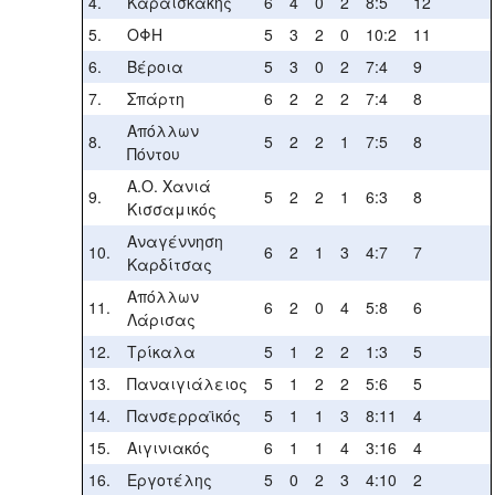
4.
Καραϊσκάκης
6
4
0
2
8:5
12
5.
ΟΦΗ
5
3
2
0
10:2
11
6.
Βέροια
5
3
0
2
7:4
9
7.
Σπάρτη
6
2
2
2
7:4
8
Απόλλων
8.
5
2
2
1
7:5
8
Πόντου
Α.Ο. Χανιά
9.
5
2
2
1
6:3
8
Κισσαμικός
Αναγέννηση
10.
6
2
1
3
4:7
7
Καρδίτσας
Απόλλων
11.
6
2
0
4
5:8
6
Λάρισας
12.
Τρίκαλα
5
1
2
2
1:3
5
13.
Παναιγιάλειος
5
1
2
2
5:6
5
14.
Πανσερραϊκός
5
1
1
3
8:11
4
15.
Αιγινιακός
6
1
1
4
3:16
4
16.
Εργοτέλης
5
0
2
3
4:10
2