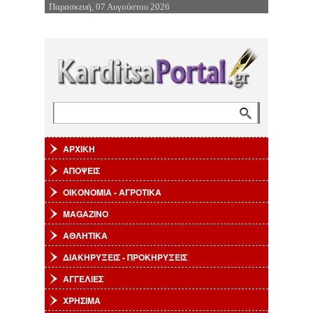
Παρασκευή, 07 Αυγούστου 2026
Επιστροφή στην Πλοήγηση
Αναζήτηση
Φόρμα αναζήτησης
ΑΡΧΙΚΗ
ΑΠΟΨΕΙΣ
ΟΙΚΟΝΟΜΙΑ - ΑΓΡΟΤΙΚΑ
MAGAZINO
ΑΘΛΗΤΙΚΑ
ΔΙΑΚΗΡΥΞΕΙΣ - ΠΡΟΚΗΡΥΞΕΙΣ
ΑΓΓΕΛΙΕΣ
ΧΡΗΣΙΜΑ