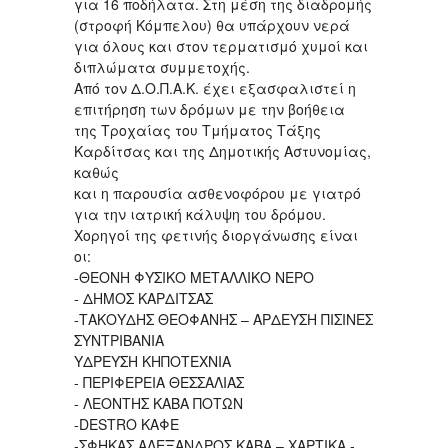
για 16 ποδήλατα. Στη μέση της διαδρομής
(στροφή Κόμπελου) θα υπάρχουν νερά
για όλους και στον τερματισμό χυμοί και
διπλώματα συμμετοχής.
Από τον Δ.Ο.Π.Α.Κ. έχει εξασφαλιστεί η
επιτήρηση των δρόμων με την βοήθεια
της Τροχαίας του Τμήματος Τάξης
Καρδίτσας και της Δημοτικής Αστυνομίας,
καθώς
και η παρουσία ασθενοφόρου με γιατρό
για την ιατρική κάλυψη του δρόμου.
Χορηγοί της φετινής διοργάνωσης είναι
οι:
-ΘΕΟΝΗ ΦΥΣΙΚΟ ΜΕΤΑΛΛΙΚΟ ΝΕΡΟ
- ΔΗΜΟΣ ΚΑΡΔΙΤΣΑΣ
-ΤΑΚΟΥΔΗΣ ΘΕΟΦΑΝΗΣ – ΑΡΔΕΥΣΗ ΠΙΣΙΝΕΣ
ΣΥΝΤΡΙΒΑΝΙΑ
ΥΔΡΕΥΣΗ ΚΗΠΟΤΕΧΝΙΑ
- ΠΕΡΙΦΕΡΕΙΑ ΘΕΣΣΑΛΙΑΣ
- ΛΕΟΝΤΗΣ ΚΑΒΑ ΠΟΤΩΝ
-DESTRO ΚΑΦΕ
-ΣΦΗΚΑΣ ΑΛΕΞΑΝΔΡΟΣ ΚΑΒΑ – ΧΑΡΤΙΚΑ -