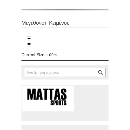
Μεγέθυνση Κειμένου
Current Size:
100%
Αναζήτηση
Φόρμα αναζήτησης