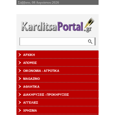
Σάββατο, 08 Αυγούστου 2026
Επιστροφή στην Πλοήγηση
Αναζήτηση
Φόρμα αναζήτησης
ΑΡΧΙΚΗ
ΑΠΟΨΕΙΣ
ΟΙΚΟΝΟΜΙΑ - ΑΓΡΟΤΙΚΑ
MAGAZINO
ΑΘΛΗΤΙΚΑ
ΔΙΑΚΗΡΥΞΕΙΣ - ΠΡΟΚΗΡΥΞΕΙΣ
ΑΓΓΕΛΙΕΣ
ΧΡΗΣΙΜΑ