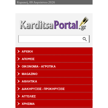
Κυριακή, 09 Αυγούστου 2026
Επιστροφή στην Πλοήγηση
Αναζήτηση
Φόρμα αναζήτησης
ΑΡΧΙΚΗ
ΑΠΟΨΕΙΣ
ΟΙΚΟΝΟΜΙΑ - ΑΓΡΟΤΙΚΑ
MAGAZINO
ΑΘΛΗΤΙΚΑ
ΔΙΑΚΗΡΥΞΕΙΣ - ΠΡΟΚΗΡΥΞΕΙΣ
ΑΓΓΕΛΙΕΣ
ΧΡΗΣΙΜΑ