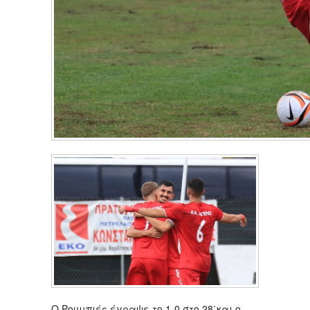
Ο Ρουμπιές έγραψε το 1-0 στο 28΄και ο