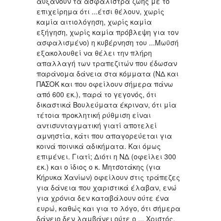
αυξάνουν τα ασφάλιστρα ζωής με το
επιχείρημα ότι ...έτσι θέλουν, χωρίς
καμία αιτιολόγηση, χωρίς καμία
εξήγηση, χωρίς καμία πρόβλεψη για τον
ασφαλισμένο) η κυβέρνηση του ...Μωϋσή
εξακολουθεί να θέλει την πλήρη
απαλλαγή των τραπεζιτών που έδωσαν
παράνομα δάνεια στα κόμματα (ΝΔ και
ΠΑΣΟΚ και που οφείλουν σήμερα πάνω
από 600 εκ.), παρά το γεγονός, ότι
δικαστικά Βουλεύματα έκριναν, ότι μία
τέτοια προκλητική ρύθμιση είναι
αντισυνταγματική γιατί αποτελεί
αμνηστία, κάτι που απαγορεύεται για
κοινά ποινικά αδικήματα. Και όμως
επιμένει. Γιατί; Διότι η ΝΔ (οφείλει 300
εκ.) και ο ίδιος ο κ. Μητσοτάκης (για
Κήρυκα Χανίων) οφείλουν στις τράπεζες
για δάνεια που χαριστικά έλαβαν, ενώ
για χρόνια δεν καταβάλουν ούτε ένα
ευρώ, καθώς και για το λόγο, ότι σήμερα
δάνειο δεν λαμβάνει ούτε ο ... Χριστός,