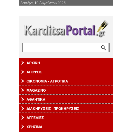
Δευτέρα, 10 Αυγούστου 2026
Επιστροφή στην Πλοήγηση
Αναζήτηση
Φόρμα αναζήτησης
ΑΡΧΙΚΗ
ΑΠΟΨΕΙΣ
ΟΙΚΟΝΟΜΙΑ - ΑΓΡΟΤΙΚΑ
MAGAZINO
ΑΘΛΗΤΙΚΑ
ΔΙΑΚΗΡΥΞΕΙΣ - ΠΡΟΚΗΡΥΞΕΙΣ
ΑΓΓΕΛΙΕΣ
ΧΡΗΣΙΜΑ