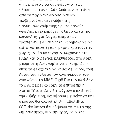
υπηρετώντας τα συμφέρονται των
πλούσιων, των πολύ πλούσιων, αυτών που
από το παρασκήνιο ουσιαστικά
«κυβερνούν», και ενόψει της
πανθομολογούμενης πρωτοφανούς
ύφεσης, έχει κηρύξει πόλεμο κατά της
κοινωνίας για λογαριασμό των
τραπεζών, ενώ στο ζήτημα δημοκρατίας...
άστα να πάνε (για 4 μέρες κρατούνταν
χωρίς καμία κατηγορία 14χρονος στη
ΓΑΔΑ και αφέθηκε ελεύθερος, όταν δεν
μπόρεσε η Αστυνομία να τεκμηριώσει
ούτε το ελάχιστο αδίκημα σε βάρος του).
Αυτόν τον πόλεμο τον αναφέρουν, τον
αναλύουν τα ΜΜΕ; Όχι!! Γιατί απλά δεν
το αναφέρει και δεν το επιτρέπει η
λίστα Πέτσα. Δεν θα φύγουν απλά από
την κυβέρνηση, θα πέσουν με πάταγο και
ο κρότος θα ακουστεί στη ...Βολιβία.
(Υ.Γ. Φαίνεται ότι σβήνουν τα φώτα της
δημοσιότητας για την τραγωδία της