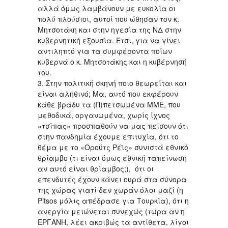
αλλά όμως λαμβάνουν με ευκολία οι
πολύ πλούσιοι, αυτοί που ώθησαν τον κ.
Μητσοτάκη και στην ηγεσία της ΝΔ στην
κυβερνητική εξουσία. Έτσι, για να γίνει
αντιληπτό για τα συμφέροντα ποίων
κυβερνά ο κ. Μητσοτάκης και η κυβέρνησή
του.
3. Στην πολιτική σκηνή ποιο θεωρείται και
είναι αληθινό; Μα, αυτό που εκφέρουν
κάθε βράδυ τα (Π)πετσωμένα ΜΜΕ, που
μεθοδικά, οργανωμένα, χωρίς ίχνος
«τσίπας» προσπαθούν να μας πείσουν ότι
στην πανδημία έχουμε επιτυχία, ότι το
θέμα με το «Ορούτς Ρέϊς» συνιστά εθνικό
θρίαμβο (τι είναι όμως εθνική ταπείνωση
αν αυτό είναι θρίαμβος;), ότι οι
επενδυτές έχουν κάνει ουρά στα σύνορα
της χώρας γιατί δεν χωράν όλοι μαζί (η
Pitsos μόλις απέδρασε για Τουρκία), ότι η
ανεργία μειώνεται συνεχώς (τώρα αν η
ΕΡΓΑΝΗ, λέει ακριβώς τα αντίθετα, λίγοι