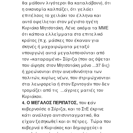
θα μάθουν λιγότεροι θα καταλάβουν), ότι
η οικονομία καλπάζει, ότι γελάει
επιτέλους το χειλάκι του έλληνα και
αυτό οφείλεται στον μέγιστο ηγέτη
Κυριάκο Μητσοτάκη. Λένε ακόμα τα ΜΜΕ
ότι κάποια ελλείμματα στο επιτελικό
κράτος (π.χ. μάσκες που έκαναν για
σκηνές ή μαχαιρώματα μεταξύ
υπουργών) αυτά μεγαλοποιούνται από
τον «καταραμένο» Σύριζα (που ας όψεται
που άφησε στον Μητσοτάκη μόνο ...37 δις)
ή χρεώνονται στην ανευθυνότητα των
πολιτών, κυρίως νέων, που στριμώχνονται
στα λεωφορεία ή στον Ερντογάν που δεν
τρομάζει από τις ...άγριες ματιές του
Κυριάκου.
4. Ο ΜΕΓΑΛΟΣ ΠΕΡΙΠΑΤΟΣ,
που
ε
άν
κυβερνούσε ο Σύριζα, και το ΣτΕ έκρινε
κάτι ανάλογο αντισυνταγματικό, θα
είχαν ξεσηκωθεί και οι πέτρες. Τώρα που
κυβερνά ο Κυριάκος και δημαρχεύει ο