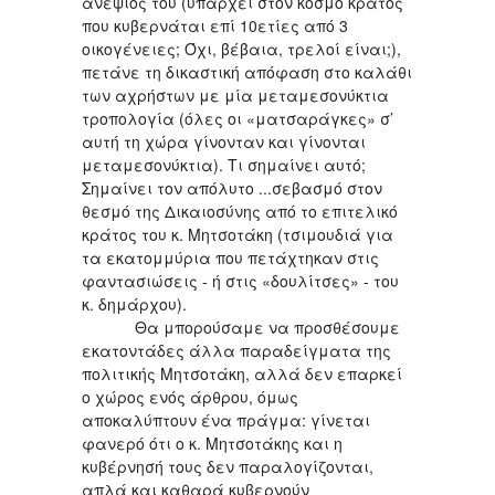
ανεψιός του (υπάρχει στον κόσμο κράτος
που κυβερνάται επί 10ετίες από 3
οικογένειες; Όχι, βέβαια, τρελοί είναι;),
πετάνε τη δικαστική απόφαση στο καλάθι
των αχρήστων με μία μεταμεσονύκτια
τροπολογία (όλες οι «ματσαράγκες» σ’
αυτή τη χώρα γίνονταν και γίνονται
μεταμεσονύκτια). Τι σημαίνει αυτό;
Σημαίνει τον απόλυτο ...σεβασμό στον
θεσμό της Δικαιοσύνης από το επιτελικό
κράτος του κ. Μητσοτάκη (τσιμουδιά για
τα εκατομμύρια που πετάχτηκαν στις
φαντασιώσεις - ή στις «δουλίτσες» - του
κ. δημάρχου).
Θα μπορούσαμε να προσθέσουμε
εκατοντάδες άλλα παραδείγματα της
πολιτικής Μητσοτάκη, αλλά δεν επαρκεί
ο χώρος ενός άρθρου, όμως
αποκαλύπτουν ένα πράγμα: γίνεται
φανερό ότι ο κ. Μητσοτάκης και η
κυβέρνησή τους δεν παραλογίζονται,
απλά και καθαρά κυβερνούν