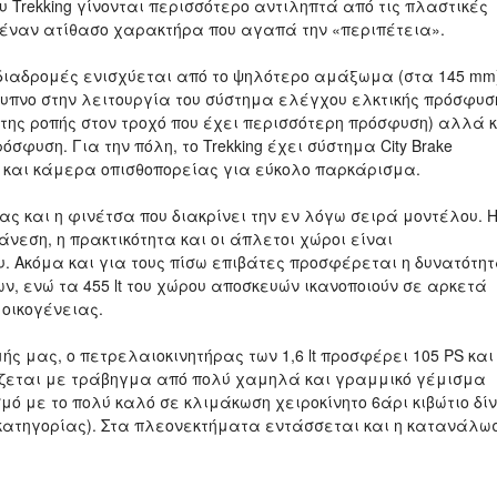
υ Trekking γίνονται περισσότερο αντιληπτά από τις πλαστικές
 έναν ατίθασο χαρακτήρα που αγαπά την «περιπέτεια».
 διαδρομές ενισχύεται από το ψηλότερο αμάξωμα (στα 145 mm
έξυπνο στην λειτουργία του σύστημα ελέγχου ελκτικής πρόσφυσ
 της ροπής στον τροχό που έχει περισσότερη πρόσφυση) αλλά 
όσφυση. Για την πόλη, το Trekking έχει σύστημα City Brake
) και κάμερα οπισθοπορείας για εύκολο παρκάρισμα.
ας και η φινέτσα που διακρίνει την εν λόγω σειρά μοντέλου. 
νεση, η πρακτικότητα και οι άπλετοι χώροι είναι
υ. Ακόμα και για τους πίσω επιβάτες προσφέρεται η δυνατότη
, ενώ τα 455 lt του χώρου αποσκευών ικανοποιούν σε αρκετά
οικογένειας.
ής μας, ο πετρελαιοκινητήρας των 1,6 lt προσφέρει 105 PS και
ράζεται με τράβηγμα από πολύ χαμηλά και γραμμικό γέμισμα
σμό με το πολύ καλό σε κλιμάκωση χειροκίνητο 6άρι κιβώτιο δίν
 κατηγορίας). Στα πλεονεκτήματα εντάσσεται και η κατανάλω