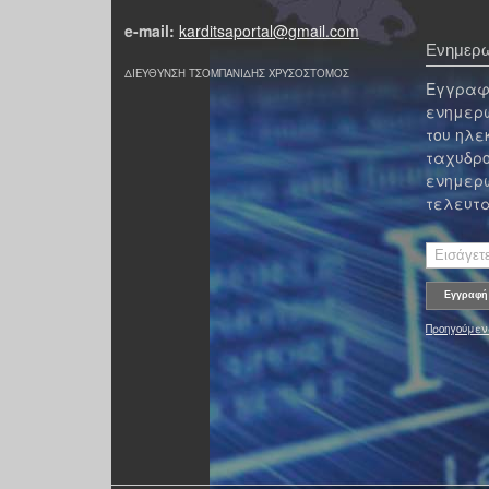
e-mail:
karditsaportal@gmail.com
Ενημερω
ΔΙΕΥΘΥΝΣΗ ΤΣΟΜΠΑΝΙΔΗΣ ΧΡΥΣΟΣΤΟΜΟΣ
Εγγραφε
ενημερω
του ηλε
ταχυδρο
ενημερω
τελευτα
Προηγούμεν