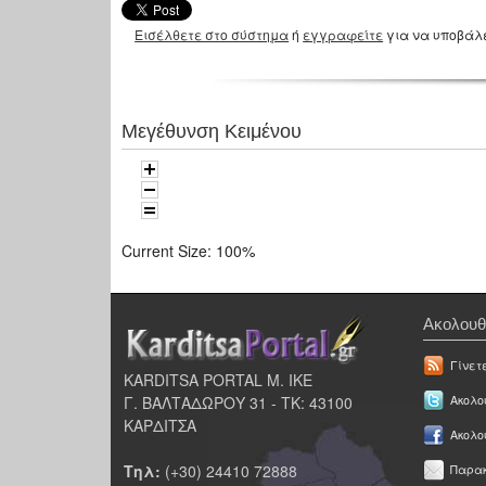
Εισέλθετε στο σύστημα
ή
εγγραφείτε
για να υποβάλ
Μεγέθυνση Κειμένου
Current Size:
100%
Ακολουθ
Γίνετ
KARDITSA PORTAL Μ. ΙΚΕ
Γ. ΒΑΛΤΑΔΩΡΟΥ 31 - ΤΚ: 43100
Ακολου
ΚΑΡΔΙΤΣΑ
Ακολο
Τηλ:
(+30) 24410 72888
Παρακ