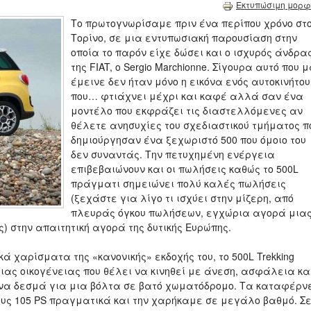
Εκτυπώσιμη μορφ
Το πρωτογνωρίσαμε πριν ένα περίπου χρόνο στ
Τορίνο, σε μια εντυπωσιακή παρουσίαση στην
οποία το παρόν είχε δώσει και ο ισχυρός άνδρα
της FIAT, o Sergio Marchionne. Σίγουρα αυτό που 
έμεινε δεν ήταν μόνο η εικόνα ενός αυτοκινήτου
που… φτιάχνει μέχρι και καφέ αλλά σαν ένα
μοντέλο που εκφράζει τις διαστελλόμενες αν
θέλετε ανησυχίες του σχεδιαστικού τμήματος π
δημιούργησαν ένα ξεχωριστό 500 που όμοιο του
δεν συναντάς. Την πετυχημένη ενέργεια
επιβεβαιώνουν και οι πωλήσεις καθώς το 500L
πράγματι σημειώνει πολύ καλές πωλήσεις
(ξεχάστε για λίγο τι ισχύει στην μίζερη, από
πλευράς όγκου πωλήσεων, εγχώρια αγορά μια
ς) στην απαιτητική αγορά της δυτικής Ευρώπης.
ά χαρίσματα της «κανονικής» εκδοχής του, το 500L Trekking
μιας οικογένειας που θέλει να κινηθεί με άνεση, ασφάλεια κα
α δεσμά για μια βόλτα σε βατό χωματόδρομο. Τα καταφέρνε
ε τους 105 PS πραγματικά και την χαρήκαμε σε μεγάλο βαθμό. Σ