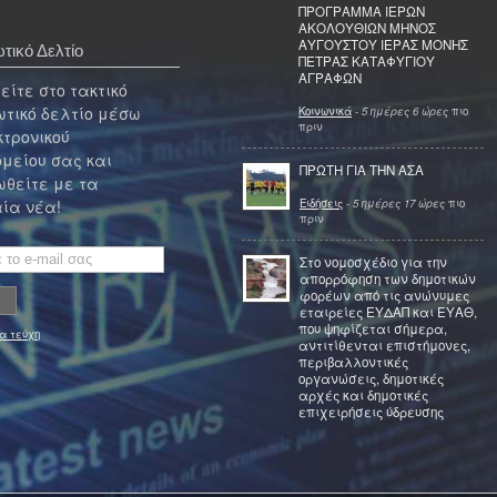
ΠΡΟΓΡΑΜΜΑ ΙΕΡΩΝ
ΑΚΟΛΟΥΘΙΩΝ ΜΗΝΟΣ
ΑΥΓΟΥΣΤΟΥ ΙΕΡΑΣ ΜΟΝΗΣ
τικό Δελτίο
ΠΕΤΡΑΣ ΚΑΤΑΦΥΓΙΟΥ
ΑΓΡΑΦΩΝ
ίτε στο τακτικό
τικό δελτίο μέσω
Κοινωνικά
-
5 ημέρες 6 ώρες
πιο
πριν
κτρονικού
μείου σας και
ΠΡΩΤΗ ΓΙΑ ΤΗΝ ΑΣΑ
θείτε με τα
Ειδήσεις
-
5 ημέρες 17 ώρες
πιο
ία νέα!
πριν
Στο νομοσχέδιο για την
απορρόφηση των δημοτικών
φορέων από τις ανώνυμες
εταιρείες ΕΥΔΑΠ και ΕΥΑΘ,
που ψηφίζεται σήμερα,
α τεύχη
αντιτίθενται επιστήμονες,
περιβαλλοντικές
οργανώσεις, δημοτικές
αρχές και δημοτικές
επιχειρήσεις ύδρευσης