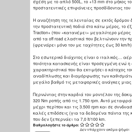
σχέση με το απλό 500L, το +13 mm στο μήκος το
προστατευτικές επιφάνειες προσδίδοντας του
Η αναζήτηση της τελευταίας σε εκτός δρόμου
την προστατευτική ποδιά στο κάτω μέρος, το 
Traction+ (που «κατανέμει» μεγαλύτερο μέρος
από τα off road ελαστικά που βελτιώνουν την πρ
(φρενάρει μόνο του με ταχύτητες έως 30 km/h
Στο εσωτερικό διάχυτος είναι ο ιταλικός… αέρ
ποιότητα κατασκευής είναι προσεγμένη ενώ η ά
χαρακτηριστικά που θα εκτιμήσει ο κάτοχος το
αναδίπλωσης και διαμόρφωσης των καθισμάτων
μεγάλο βαθμό τις μεταφορικές ανάγκες μιας 
Περνώντας στην καρδιά του μοντέλου της δοκιμ
320 Nm ροπής από τις 1.750 rpm. Αυτό μεταφ
μέχρι περίπου και τις 3.500 rpm και σε συνδυα
καλές επιδόσεις (για τα δεδομένα πάντα της
που δεν ξεπερνάει τα 7,0 lt/100 km.
Βαθμολογήστε το άρθρο:
Δεν υπάρχουν ακόμα ψήφοι