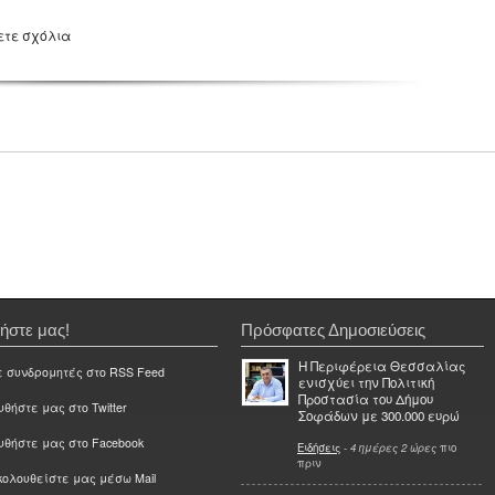
ετε σχόλια
ήστε μας!
Πρόσφατες Δημοσιεύσεις
Η Περιφέρεια Θεσσαλίας
ε συνδρομητές στο RSS Feed
ενισχύει την Πολιτική
Προστασία του Δήμου
θήστε μας στο Twitter
Σοφάδων με 300.000 ευρώ
υθήστε μας στο Facebook
Ειδήσεις
-
4 ημέρες 2 ώρες
πιο
πριν
ολουθείστε μας μέσω Mail