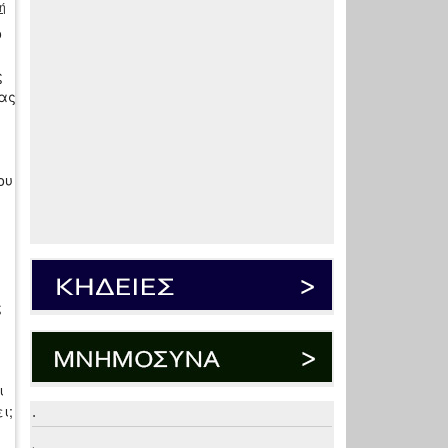
ή
ο
ς
μας
ου
ς
ι
ι;
.
ε
.