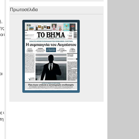
Πρωτοσέλιδα
),
ης
και
Η
τα
ει
ση