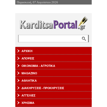
Παρασκευή, 07 Αυγούστου 2026
Επιστροφή στην Πλοήγηση
Αναζήτηση
Φόρμα αναζήτησης
ΑΡΧΙΚΗ
ΑΠΟΨΕΙΣ
ΟΙΚΟΝΟΜΙΑ - ΑΓΡΟΤΙΚΑ
MAGAZINO
ΑΘΛΗΤΙΚΑ
ΔΙΑΚΗΡΥΞΕΙΣ - ΠΡΟΚΗΡΥΞΕΙΣ
ΑΓΓΕΛΙΕΣ
ΧΡΗΣΙΜΑ