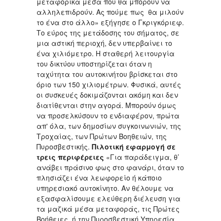
μεταφορικά μέσα που θα μπορούν να
αλληλεπιδρούν. Ας πούμε πως θα μιλούν
το ένα στο άλλο» εξήγησε ο Γκριγκόριεφ.
Το εύρος της μετάδοσης του σήματος, σε
μια αστική περιοχή, δεν υπερβαίνει το
ένα χιλιόμετρο. Η σταθερή λειτουργία
του δικτύου υποστηρίζεται όταν η
ταχύτητα του αυτοκινήτου βρίσκεται στο
όριο των 150 χιλιομέτρων. Φυσικά, αυτές
οι συσκευές δοκιμάζονται ακόμη και δεν
διατίθενται στην αγορά. Μπορούν όμως
να προσελκύσουν το ενδιαφέρον, πρώτα
απ' όλα, των δημοσίων συγκοινωνιών, της
Τροχαίας, των Πρώτων Βοηθειών, της
Πυροσβεστικής.
Πιλοτική εφαρμογή σε
τρεις περιφέρειες
«Για παράδειγμα, θ’
ανάβει πράσινο φως στο φανάρι, όταν το
πλησιάζει ένα λεωφορείο ή κάποιο
υπηρεσιακό αυτοκίνητο. Αν θέλουμε να
εξασφαλίσουμε ελεύθερη διέλευση για
τα μαζικά μέσα μεταφοράς, τις Πρώτες
Βοήθειες, ή την Πυροσβεστική Υπηρεσία,