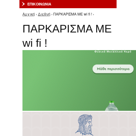
ΕΠΙΚΟΙΝΩΝΙΑ
Αρχική
›
Διεθνή
› ΠΑΡΚΑΡΙΣΜΑ ΜΕ wi fi ! ›
Είστε εδώ
ΠΑΡΚΑΡΙΣΜΑ ΜΕ
wi fi !