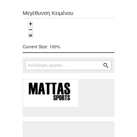
Μεγέθυνση Κειμένου
Current Size:
100%
Αναζήτηση
Φόρμα αναζήτησης