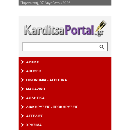
Παρασκευή, 07 Αυγούστου 2026
Επιστροφή στην Πλοήγηση
Αναζήτηση
Φόρμα αναζήτησης
ΑΡΧΙΚΗ
ΑΠΟΨΕΙΣ
ΟΙΚΟΝΟΜΙΑ - ΑΓΡΟΤΙΚΑ
MAGAZINO
ΑΘΛΗΤΙΚΑ
ΔΙΑΚΗΡΥΞΕΙΣ - ΠΡΟΚΗΡΥΞΕΙΣ
ΑΓΓΕΛΙΕΣ
ΧΡΗΣΙΜΑ