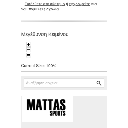
Εισέλθετε στο σύστημα
ή
εγγραφείτε
για
να υποβάλετε σχόλια
Μεγέθυνση Κειμένου
Current Size:
100%
Αναζήτηση
Φόρμα αναζήτησης