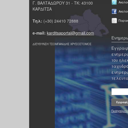
Γ. ΒΑΛΤΑΔΩΡΟΥ 31 - ΤΚ: 43100
Ακολου
ΚΑΡΔΙΤΣΑ
Ακολο
Τηλ:
(+30) 24410 72888
Παρακ
e-mail:
karditsaportal@gmail.com
Ενημερω
ΔΙΕΥΘΥΝΣΗ ΤΣΟΜΠΑΝΙΔΗΣ ΧΡΥΣΟΣΤΟΜΟΣ
Εγγραφε
ενημερω
του ηλε
ταχυδρο
ενημερω
τελευτα
Προηγούμεν