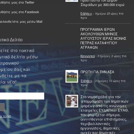
Προστασία του Δήμου
θήστε μας στο Twitter
Σοφάδων με 300.000 ευρώ
υθήστε μας στο Facebook
Ειδήσεις
-
1ημέρα 23 ώρες
πιο
πριν
ολουθείστε μας μέσω Mail
ΠΡΟΓΡΑΜΜΑ ΙΕΡΩΝ
ΑΚΟΛΟΥΘΙΩΝ ΜΗΝΟΣ
ΑΥΓΟΥΣΤΟΥ ΙΕΡΑΣ ΜΟΝΗΣ
τικό Δελτίο
ΠΕΤΡΑΣ ΚΑΤΑΦΥΓΙΟΥ
ΑΓΡΑΦΩΝ
ίτε στο τακτικό
τικό δελτίο μέσω
Κοινωνικά
-
3 ημέρες 3 ώρες
πιο
πριν
κτρονικού
μείου σας και
ΠΡΩΤΗ ΓΙΑ ΤΗΝ ΑΣΑ
θείτε με τα
Ειδήσεις
-
3 ημέρες 13 ώρες
πιο
ία νέα!
πριν
Στο νομοσχέδιο για την
απορρόφηση των δημοτικών
φορέων από τις ανώνυμες
εταιρείες ΕΥΔΑΠ και ΕΥΑΘ,
που ψηφίζεται σήμερα,
α τεύχη
αντιτίθενται επιστήμονες,
περιβαλλοντικές
οργανώσεις, δημοτικές
αρχές και δημοτικές