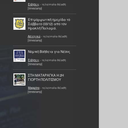
Ειδήσεις
- τελευταία θέαση
[timestamp]
Επιμορφωτική ημερίδα το
Σάββατο (03/12) απο τον
Ηρακλή Παλαμά.
Αθλητικά
- τελευταία θέαση
[timestamp]
Νομική Βοήθεια για Νέους
Ειδήσεις
- τελευταία θέαση
[timestamp]
ΣΤΗ ΜΑΤΑΡΑΓΚΑ Η 2Η
ΓΙΟΡΤΗ ΠΟΛΙΤΙΣΜΟΥ
Magazino
- τελευταία θέαση
[timestamp]