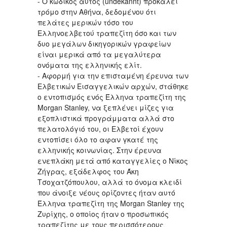
- Ο κωδικός αυτός (undekannt) προκαλεί
τρόμο στην Αθήνα, δεδομένου ότι
πελάτες μερικών τόσο του
Ελληνοελβετού τραπεζίτη όσο και των
δυο μεγάλων δικηγορικών γραφείων
είναι μερικά από τα μεγαλύτερα
ονόματα της ελληνικής ελίτ.
- Αφορμή για την επισταμένη έρευνα των
Ελβετικών Εισαγγελικών αρχών, στάθηκε
ο εντοπισμός ενός Έλληνα τραπεζίτη της
Morgan Stanley, να ξεπλένει μίζες για
εξοπλιστικά προγράμματα αλλά στο
πελατολόγιό του, οι Ελβετοί έχουν
εντοπίσει όλο το αφαν γκατέ της
ελληνικής κοινωνίας. Στην έρευνα
ενεπλάκη μετά από καταγγελίες ο Νίκος
Ζήγρας, εξάδελφος του Άκη
Τσοχατζόπουλου, αλλά το όνομα κλειδί
που άνοιξε νέους ορίζοντες ήταν αυτό
Έλληνα τραπεζίτη της Morgan Stanley της
Ζυρίχης, ο οποίος ήταν ο προσωπικός
τραπεζίτης με τους περισσότερους