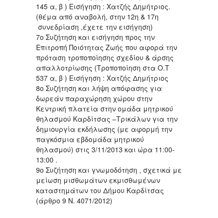
145 α, β ) Εισήγηση : Χατζής Δημήτριος.
(θέμα από αναβολή, στην 12η & 17η
συνεδρίαση ,έχετε την εισήγηση)
7ο Συζήτηση και εισήγηση προς την
Επιτροπή Ποιότητας Ζωής που αφορά την
πρόταση τροποποίησης σχεδίου & άρσης
απαλλοτρίωσης (Τροποποίηση στα Ο.Τ
537 α, β ) Εισήγηση : Χατζής Δημήτριος
8o Συζήτηση και λήψη απόφασης για
δωρεάν παραχώρηση χώρου στην
Κεντρική πλατεία στην ομάδα μητρικού
θηλασμού Καρδίτσας –Τρικάλων για την
δημιουργία εκδήλωσης (με αφορμή την
παγκόσμια εβδομάδα μητρικού
θηλασμού) στις 3/11/2013 και ώρα 11:00-
13:00 .
9ο Συζήτηση και γνωμοδότηση , σχετικά με
μείωση μισθωμάτων εκμισθωμένων
καταστημάτων του Δήμου Καρδίτσας
(άρθρο 9 Ν. 4071/2012)