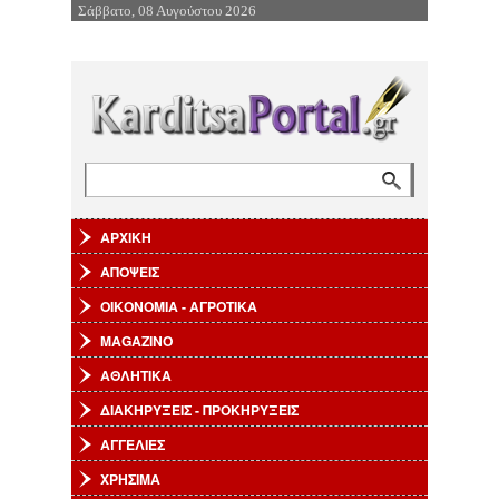
Σάββατο, 08 Αυγούστου 2026
Επιστροφή στην Πλοήγηση
Αναζήτηση
Φόρμα αναζήτησης
ΑΡΧΙΚΗ
ΑΠΟΨΕΙΣ
ΟΙΚΟΝΟΜΙΑ - ΑΓΡΟΤΙΚΑ
MAGAZINO
ΑΘΛΗΤΙΚΑ
ΔΙΑΚΗΡΥΞΕΙΣ - ΠΡΟΚΗΡΥΞΕΙΣ
ΑΓΓΕΛΙΕΣ
ΧΡΗΣΙΜΑ