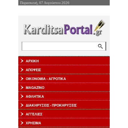
Παρασκευή, 07 Αυγούστου 2026
Επιστροφή στην Πλοήγηση
Αναζήτηση
Φόρμα αναζήτησης
ΑΡΧΙΚΗ
ΑΠΟΨΕΙΣ
ΟΙΚΟΝΟΜΙΑ - ΑΓΡΟΤΙΚΑ
MAGAZINO
ΑΘΛΗΤΙΚΑ
ΔΙΑΚΗΡΥΞΕΙΣ - ΠΡΟΚΗΡΥΞΕΙΣ
ΑΓΓΕΛΙΕΣ
ΧΡΗΣΙΜΑ