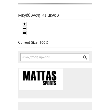
Μεγέθυνση Κειμένου
Current Size:
100%
Αναζήτηση
Φόρμα αναζήτησης