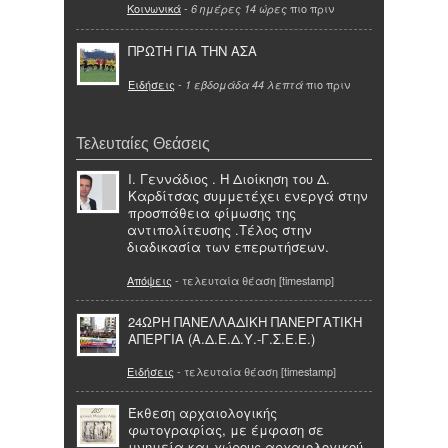
Κοινωνικά
-
πιο πριν
6 ημέρες 14 ώρες
ΠΡΩΤΗ ΓΙΑ ΤΗΝ ΑΣΑ
Ειδήσεις
-
πιο πριν
1 εβδομάδα 44 λεπτά
Τελευταίες Θεάσεις
Ι. Γεννάδιος . Η Διοίκηση του Δ.
Καρδίτσας συμμετέχει ενεργά στην
προσπάθεια φίμωσης της
αντιπολίτευσης .Τέλος στην
διαδικασία των επερωτήσεων.
Απόψεις
- τελευταία θέαση [timestamp]
24ΩΡΗ ΠΑΝΕΛΛΑΔΙΚΗ ΠΑΝΕΡΓΑΤΙΚΗ
ΑΠΕΡΓΙΑ (Α.Δ.Ε.Δ.Υ.-Γ.Σ.Ε.Ε.)
Ειδήσεις
- τελευταία θέαση [timestamp]
Έκθεση αρχαιολογικής
φωτογραφίας, με έμφαση σε
μνημεία και χώρους αρχαιολογικού