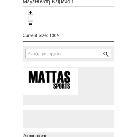
Μεγέθυνση Κειμένου
Current Size:
100%
Αναζήτηση
Φόρμα αναζήτησης
Διαφημίσεις