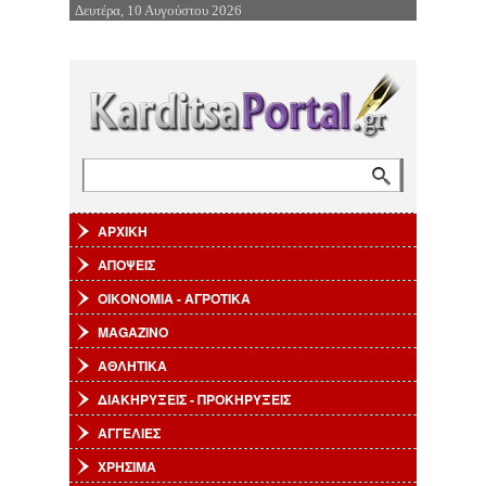
Δευτέρα, 10 Αυγούστου 2026
Επιστροφή στην Πλοήγηση
Αναζήτηση
Φόρμα αναζήτησης
ΑΡΧΙΚΗ
ΑΠΟΨΕΙΣ
ΟΙΚΟΝΟΜΙΑ - ΑΓΡΟΤΙΚΑ
MAGAZINO
ΑΘΛΗΤΙΚΑ
ΔΙΑΚΗΡΥΞΕΙΣ - ΠΡΟΚΗΡΥΞΕΙΣ
ΑΓΓΕΛΙΕΣ
ΧΡΗΣΙΜΑ