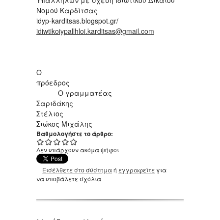
Υπαλλήλων με σχέση Ιδιωτικού Δικαίου
Νομού Καρδίτσας
idyp-karditsas.blogspot.gr/
idiwtikoiypallhloi.karditsas@gmail.com
Ο
πρόεδρος
Ο γραμματέας
Σαριδάκης
Στέλιος
Σιώκος Μιχάλης
Βαθμολογήστε το άρθρο:
Δεν υπάρχουν ακόμα ψήφοι
Εισέλθετε στο σύστημα
ή
εγγραφείτε
για
να υποβάλετε σχόλια