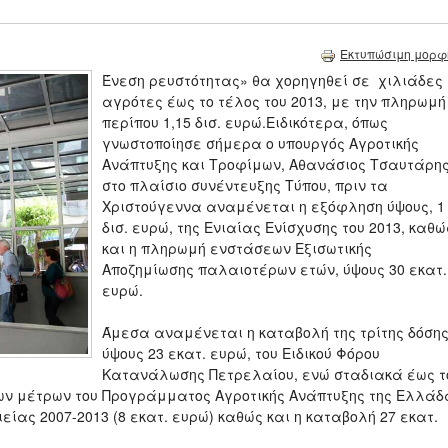
Εκτυπώσιμη μορφ
Ένεση ρευστότητας» θα χορηγηθεί σε χιλιάδες
αγρότες έως το τέλος του 2013, με την πληρωμή
περίπου 1,15 δισ. ευρώ.Ειδικότερα, όπως
γνωστοποίησε σήμερα ο υπουργός Αγροτικής
Ανάπτυξης και Τροφίμων, Αθανάσιος Τσαυτάρης
στο πλαίσιο συνέντευξης Τύπου, πριν τα
Χριστούγεννα αναμένεται η εξόφληση ύψους, 1
δισ. ευρώ, της Ενιαίας Ενίσχυσης του 2013, καθώ
και η πληρωμή ενστάσεων Εξισωτικής
Αποζημίωσης παλαιοτέρων ετών, ύψους 30 εκατ.
ευρώ.
Άμεσα αναμένεται η καταβολή της τρίτης δόσης
ύψους 23 εκατ. ευρώ, του Ειδικού Φόρου
Κατανάλωσης Πετρελαίου, ενώ σταδιακά έως τ
ρων μέτρων του Προγράμματος Αγροτικής Ανάπτυξης της Ελλάδ
είας 2007-2013 (8 εκατ. ευρώ) καθώς και η καταβολή 27 εκατ.