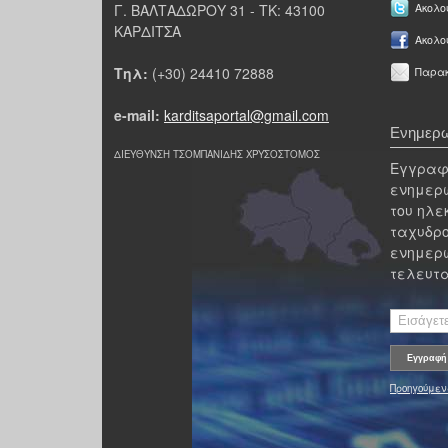
Γ. ΒΑΛΤΑΔΩΡΟΥ 31 - ΤΚ: 43100
Ακολου
ΚΑΡΔΙΤΣΑ
Ακολο
Τηλ:
(+30) 24410 72888
Παρακ
e-mail:
karditsaportal@gmail.com
Ενημερω
ΔΙΕΥΘΥΝΣΗ ΤΣΟΜΠΑΝΙΔΗΣ ΧΡΥΣΟΣΤΟΜΟΣ
Εγγραφε
ενημερω
του ηλε
ταχυδρο
ενημερω
τελευτα
Προηγούμεν