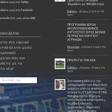
Προστασία του Δήμου
θήστε μας στο Twitter
Σοφάδων με 300.000 ευρώ
υθήστε μας στο Facebook
Ειδήσεις
-
23 ώρες 6 λεπτά
πιο
πριν
ολουθείστε μας μέσω Mail
ΠΡΟΓΡΑΜΜΑ ΙΕΡΩΝ
ΑΚΟΛΟΥΘΙΩΝ ΜΗΝΟΣ
ΑΥΓΟΥΣΤΟΥ ΙΕΡΑΣ ΜΟΝΗΣ
τικό Δελτίο
ΠΕΤΡΑΣ ΚΑΤΑΦΥΓΙΟΥ
ΑΓΡΑΦΩΝ
ίτε στο τακτικό
τικό δελτίο μέσω
Κοινωνικά
-
2 ημέρες 3 ώρες
πιο
πριν
κτρονικού
μείου σας και
ΠΡΩΤΗ ΓΙΑ ΤΗΝ ΑΣΑ
θείτε με τα
Ειδήσεις
-
2 ημέρες 13 ώρες
πιο
ία νέα!
πριν
Στο νομοσχέδιο για την
απορρόφηση των δημοτικών
φορέων από τις ανώνυμες
εταιρείες ΕΥΔΑΠ και ΕΥΑΘ,
που ψηφίζεται σήμερα,
α τεύχη
αντιτίθενται επιστήμονες,
περιβαλλοντικές
οργανώσεις, δημοτικές
αρχές και δημοτικές