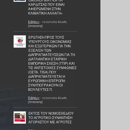
ΟΙΚΟΛΟΓΙΚΗ ΓΙΟΡΤΗ
ΚΑΡΔΙΤΣΑΣ ΠΟΥ ΕΙΝΑΙ
ΑΦΙΕΡΩΜΕΝΗ ΣΤΗΝ
ΚΛΙΜΑΤΙΚΗ ΑΛΛΑΓΗ»
Ειδήσεις
- τελευταία θέαση
[timestamp]
ΕΡΩΤΗΣΗ ΠΡΟΣ ΤΟΥΣ
ΥΠΟΥΡΓΟΥΣ ΟΙΚΟΝΟΜΙΑΣ
ΚΑΙ ΕΞΩΤΕΡΙΚΩΝ ΓΙΑ ΤΗΝ
ΕΞΕΛΙΞΗ ΤΩΝ
ΔΙΑΠΡΑΓΜΑΤΕΥΣΕΩΝ ΓΙΑ ΤΗ
ΔΙΑΤΛΑΝΤΙΚΗ ΕΤΑΙΡΙΚΗ
ΕΜΠΟΡΙΚΗ ΣΧΕΣΗ (TTIP) ΚΑΙ
ΤΙΣ ΑΝΤΙΣΤΟΙΧΕΣ ΣΥΜΦΩΝΙΕΣ
(CETA, TISA) ΠΟΥ
ΔΙΑΠΡΑΓΜΑΤΕΥΕΤΑΙ Η
ΕΥΡΩΠΑΪΚΗ ΕΠΙΤΡΟΠΗ
ΣΥΝΥΠΟΓΡΑΦΟΥΝ ΟΙ
ΒΟΥΛΕΥΤΕΣ Π.
Ειδήσεις
- τελευταία θέαση
[timestamp]
ΕΚΤΟΣ ΤΟΥ ΝΟΜΟΣΧΕΔΙΟΥ
ΤΟ ΑΓΡΟΤΙΚΟ-ΣΥΝΑΝΤΗΣΗ
ΑΓΟΡΑΣΤΟΥ ΜΕ ΑΓΡΟΤΕΣ