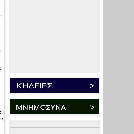
ή
,
ς
,
ο
ας
.
.