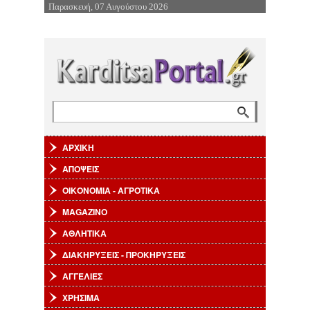
Παρασκευή, 07 Αυγούστου 2026
Επιστροφή στην Πλοήγηση
Αναζήτηση
Φόρμα αναζήτησης
ΑΡΧΙΚΗ
ΑΠΟΨΕΙΣ
ΟΙΚΟΝΟΜΙΑ - ΑΓΡΟΤΙΚΑ
MAGAZINO
ΑΘΛΗΤΙΚΑ
ΔΙΑΚΗΡΥΞΕΙΣ - ΠΡΟΚΗΡΥΞΕΙΣ
ΑΓΓΕΛΙΕΣ
ΧΡΗΣΙΜΑ