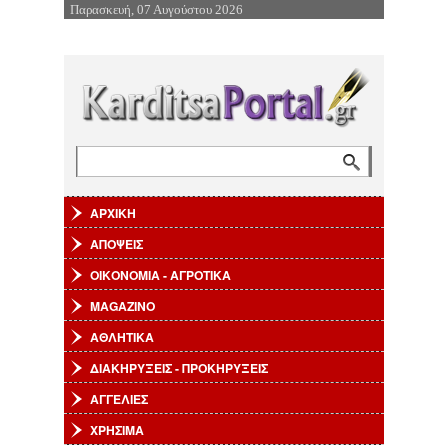
Παρασκευή, 07 Αυγούστου 2026
Επιστροφή στην Πλοήγηση
Αναζήτηση
Φόρμα αναζήτησης
ΑΡΧΙΚΗ
ΑΠΟΨΕΙΣ
ΟΙΚΟΝΟΜΙΑ - ΑΓΡΟΤΙΚΑ
MAGAZINO
ΑΘΛΗΤΙΚΑ
ΔΙΑΚΗΡΥΞΕΙΣ - ΠΡΟΚΗΡΥΞΕΙΣ
ΑΓΓΕΛΙΕΣ
ΧΡΗΣΙΜΑ