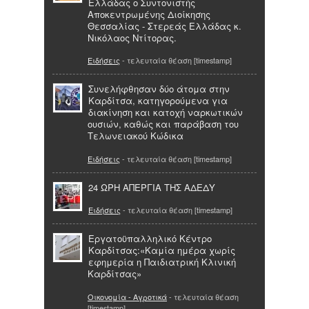
Ελλάδας ο Συντονιστής
Αποκεντρωμένης Διοίκησης
Θεσσαλίας - Στερεάς Ελλάδας κ.
Νικόλαος Ντίτορας.
Ειδήσεις
- τελευταία θέαση [timestamp]
Συνελήφθησαν δύο άτομα στην
Καρδίτσα, κατηγορούμενα για
διακίνηση και κατοχή ναρκωτικών
ουσιών, καθώς και παράβαση του
Τελωνειακού Κώδικα
Ειδήσεις
- τελευταία θέαση [timestamp]
24 ΩΡΗ ΑΠΕΡΓΙΑ ΤΗΣ ΑΔΕΔΥ
Ειδήσεις
- τελευταία θέαση [timestamp]
Eργατοϋπαλληλικό Κέντρο
Καρδίτσας:«Καμία ημέρα χωρίς
εφημερία η Παιδιατρική Κλινική
Καρδίτσας»
Οικονομία - Αγροτικά
- τελευταία θέαση
[timestamp]