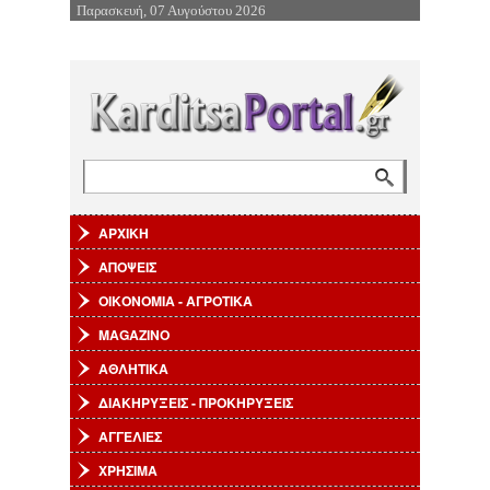
Παρασκευή, 07 Αυγούστου 2026
Επιστροφή στην Πλοήγηση
Αναζήτηση
Φόρμα αναζήτησης
ΑΡΧΙΚΗ
ΑΠΟΨΕΙΣ
ΟΙΚΟΝΟΜΙΑ - ΑΓΡΟΤΙΚΑ
MAGAZINO
ΑΘΛΗΤΙΚΑ
ΔΙΑΚΗΡΥΞΕΙΣ - ΠΡΟΚΗΡΥΞΕΙΣ
ΑΓΓΕΛΙΕΣ
ΧΡΗΣΙΜΑ