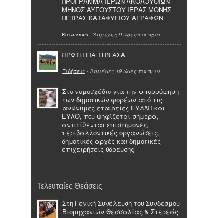
ΠΡΟΓΡΑΜΜΑ ΙΕΡΩΝ ΑΚΟΛΟΥΘΙΩΝ
ΜΗΝΟΣ ΑΥΓΟΥΣΤΟΥ ΙΕΡΑΣ ΜΟΝΗΣ
ΠΕΤΡΑΣ ΚΑΤΑΦΥΓΙΟΥ ΑΓΡΑΦΩΝ
Κοινωνικά
-
πιο πριν
3 ημέρες 9 ώρες
ΠΡΩΤΗ ΓΙΑ ΤΗΝ ΑΣΑ
Ειδήσεις
-
πιο πριν
3 ημέρες 19 ώρες
Στο νομοσχέδιο για την απορρόφηση
των δημοτικών φορέων από τις
ανώνυμες εταιρείες ΕΥΔΑΠ και
ΕΥΑΘ, που ψηφίζεται σήμερα,
αντιτίθενται επιστήμονες,
περιβαλλοντικές οργανώσεις,
δημοτικές αρχές και δημοτικές
επιχειρήσεις ύδρευσης
Τελευταίες Θεάσεις
Στη Γενική Συνέλευση του Συνδέσμου
Βιομηχανιών Θεσσαλίας & Στερεάς