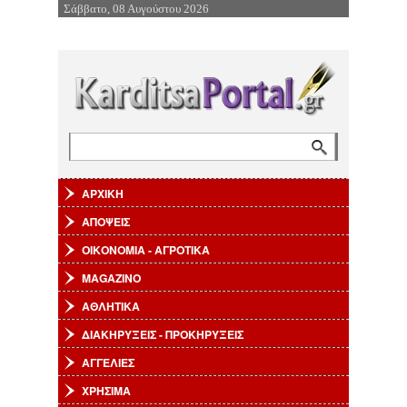
Σάββατο, 08 Αυγούστου 2026
Επιστροφή στην Πλοήγηση
Αναζήτηση
Φόρμα αναζήτησης
ΑΡΧΙΚΗ
ΑΠΟΨΕΙΣ
ΟΙΚΟΝΟΜΙΑ - ΑΓΡΟΤΙΚΑ
MAGAZINO
ΑΘΛΗΤΙΚΑ
ΔΙΑΚΗΡΥΞΕΙΣ - ΠΡΟΚΗΡΥΞΕΙΣ
ΑΓΓΕΛΙΕΣ
ΧΡΗΣΙΜΑ