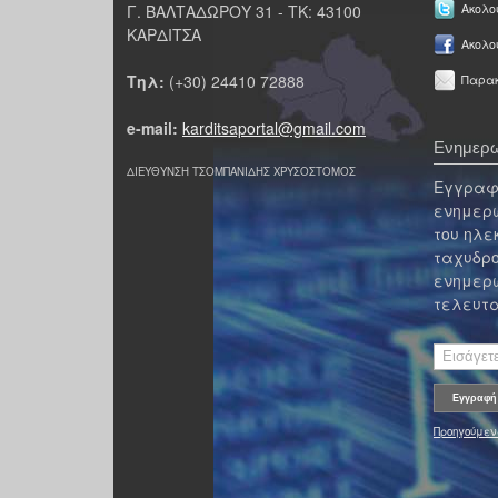
Γ. ΒΑΛΤΑΔΩΡΟΥ 31 - ΤΚ: 43100
Ακολου
ΚΑΡΔΙΤΣΑ
Ακολο
Τηλ:
(+30) 24410 72888
Παρακ
e-mail:
karditsaportal@gmail.com
Ενημερω
ΔΙΕΥΘΥΝΣΗ ΤΣΟΜΠΑΝΙΔΗΣ ΧΡΥΣΟΣΤΟΜΟΣ
Εγγραφε
ενημερω
του ηλε
ταχυδρο
ενημερω
τελευτα
Προηγούμεν