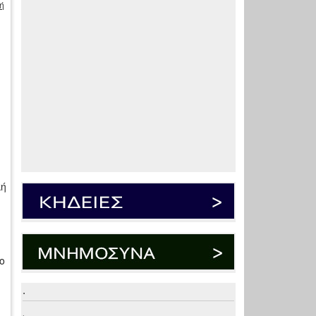
ή
κή
ς
ο
.
.