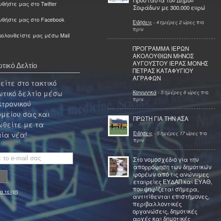
Προστασία του Δήμου
θήστε μας στο Twitter
Σοφάδων με 300.000 ευρώ
υθήστε μας στο Facebook
Ειδήσεις
-
4 ημέρες 2 ώρες
πιο
πριν
ολουθείστε μας μέσω Mail
ΠΡΟΓΡΑΜΜΑ ΙΕΡΩΝ
ΑΚΟΛΟΥΘΙΩΝ ΜΗΝΟΣ
ΑΥΓΟΥΣΤΟΥ ΙΕΡΑΣ ΜΟΝΗΣ
τικό Δελτίο
ΠΕΤΡΑΣ ΚΑΤΑΦΥΓΙΟΥ
ΑΓΡΑΦΩΝ
ίτε στο τακτικό
τικό δελτίο μέσω
Κοινωνικά
-
5 ημέρες 6 ώρες
πιο
πριν
κτρονικού
μείου σας και
ΠΡΩΤΗ ΓΙΑ ΤΗΝ ΑΣΑ
θείτε με τα
Ειδήσεις
-
5 ημέρες 17 ώρες
πιο
ία νέα!
πριν
Στο νομοσχέδιο για την
απορρόφηση των δημοτικών
φορέων από τις ανώνυμες
εταιρείες ΕΥΔΑΠ και ΕΥΑΘ,
που ψηφίζεται σήμερα,
α τεύχη
αντιτίθενται επιστήμονες,
περιβαλλοντικές
οργανώσεις, δημοτικές
αρχές και δημοτικές