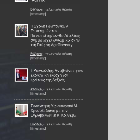
''ΑΘΗΝΑ''
Ειδήσεις
- τελευταία θέαση
[timestamp]
Η Σχολή Γεωπονικών
Επιστημών του
Πανεπιστημίου Θεσσαλίας
συμμετέχει δυναμικά στην
11η Έκθεση AgroThessaly
Ειδήσεις
- τελευταία θέαση
[timestamp]
1 Ραγκούσης: Αναβιώνει η πιο
εκδικητική εκδοχή του
κράτους της ∆εξιάς
Απόψεις
- τελευταία θέαση
[timestamp]
Συνάντηση Υφυπουργού Μ.
Χρυσοβελώνη με την
Ευρωβουλευτή Κ. Κούνεβα
Ειδήσεις
- τελευταία θέαση
[timestamp]