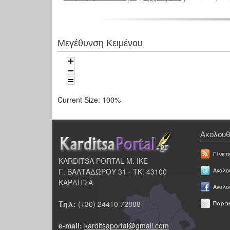
Μεγέθυνση Κειμένου
Current Size:
100%
Ακολουθ
Γίνετ
KARDITSA PORTAL Μ. ΙΚΕ
Γ. ΒΑΛΤΑΔΩΡΟΥ 31 - ΤΚ: 43100
Ακολου
ΚΑΡΔΙΤΣΑ
Ακολο
Τηλ:
(+30) 24410 72888
Παρακ
e-mail:
karditsaportal@gmail.com