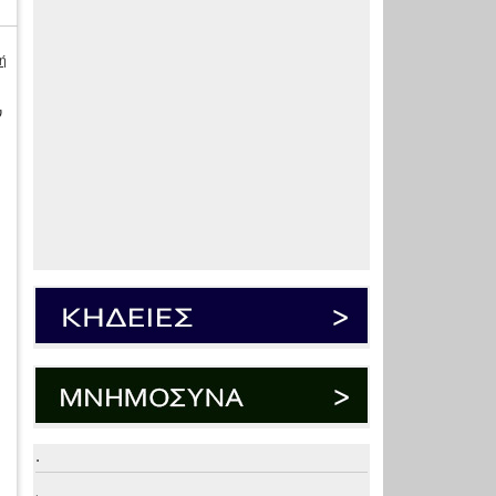
ή
ν
ς
.
.