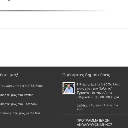
ήστε μας!
Πρόσφατες Δημοσιεύσεις
Η Περιφέρεια Θεσσαλίας
ε συνδρομητές στο RSS Feed
ενισχύει την Πολιτική
Προστασία του Δήμου
θήστε μας στο Twitter
Σοφάδων με 300.000 ευρώ
υθήστε μας στο Facebook
Ειδήσεις
-
1ημέρα 19 ώρες
πιο
πριν
ολουθείστε μας μέσω Mail
ΠΡΟΓΡΑΜΜΑ ΙΕΡΩΝ
ΑΚΟΛΟΥΘΙΩΝ ΜΗΝΟΣ