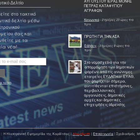
ΑΥΓΟΥΣΤΟΥ ΙΕΡΑΣ ΜΟΝΗΣ
τικό Δελτίο
ΠΕΤΡΑΣ ΚΑΤΑΦΥΓΙΟΥ
ΑΓΡΑΦΩΝ
ίτε στο τακτικό
τικό δελτίο μέσω
Κοινωνικά
-
2 ημέρες 23 ώρες
πιο
πριν
κτρονικού
μείου σας και
ΠΡΩΤΗ ΓΙΑ ΤΗΝ ΑΣΑ
θείτε με τα
Ειδήσεις
-
3 ημέρες 9 ώρες
πιο
ία νέα!
πριν
Στο νομοσχέδιο για την
απορρόφηση των δημοτικών
φορέων από τις ανώνυμες
εταιρείες ΕΥΔΑΠ και ΕΥΑΘ,
που ψηφίζεται σήμερα,
α τεύχη
αντιτίθενται επιστήμονες,
περιβαλλοντικές
οργανώσεις, δημοτικές
αρχές και δημοτικές
επιχειρήσεις ύδρευσης
 :: Η Ηλεκτρονική Εφημερίδα της Καρδίτσας |
Διαφήμιση
|
Επικοινωνία
| Σχεδιασμός Ισ