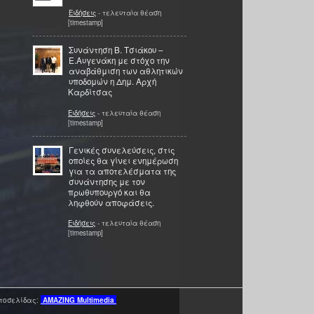
Ειδήσεις
- τελευταία θέαση
[timestamp]
Συνάντηση Β. Τσιάκου –
Ε.Αυγενάκη με στόχο την
αναβάθμιση των αθλητικών
υποδομών η Δημ. Αρχή
Καρδίτσας
Ειδήσεις
- τελευταία θέαση
[timestamp]
Γενικές συνελεύσεις, στις
οποίες θα γίνει ενημέρωση
για τα αποτελέσματα της
συνάντησης με τον
πρωθυπουργό και θα
ληφθούν αποφάσεις.
Ειδήσεις
- τελευταία θέαση
[timestamp]
τοσελίδας:
AMAZING
Multimedia