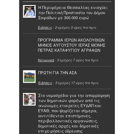
Η Περιφέρεια Θεσσαλίας ενισχύει
την Πολιτική Προστασία του Δήμου
Σοφάδων με 300.000 ευρώ
Ειδήσεις
-
πιο πριν
2 ημέρες 3 ώρες
ΠΡΟΓΡΑΜΜΑ ΙΕΡΩΝ ΑΚΟΛΟΥΘΙΩΝ
ΜΗΝΟΣ ΑΥΓΟΥΣΤΟΥ ΙΕΡΑΣ ΜΟΝΗΣ
ΠΕΤΡΑΣ ΚΑΤΑΦΥΓΙΟΥ ΑΓΡΑΦΩΝ
Κοινωνικά
-
πιο πριν
3 ημέρες 7 ώρες
ΠΡΩΤΗ ΓΙΑ ΤΗΝ ΑΣΑ
Ειδήσεις
-
πιο πριν
3 ημέρες 17 ώρες
Στο νομοσχέδιο για την απορρόφηση
των δημοτικών φορέων από τις
ανώνυμες εταιρείες ΕΥΔΑΠ και
ΕΥΑΘ, που ψηφίζεται σήμερα,
αντιτίθενται επιστήμονες,
περιβαλλοντικές οργανώσεις,
δημοτικές αρχές και δημοτικές
επιχειρήσεις ύδρευσης