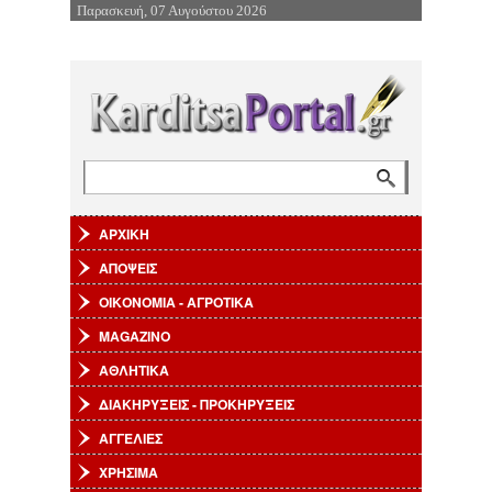
Παρασκευή, 07 Αυγούστου 2026
Επιστροφή στην Πλοήγηση
Αναζήτηση
Φόρμα αναζήτησης
ΑΡΧΙΚΗ
ΑΠΟΨΕΙΣ
ΟΙΚΟΝΟΜΙΑ - ΑΓΡΟΤΙΚΑ
MAGAZINO
ΑΘΛΗΤΙΚΑ
ΔΙΑΚΗΡΥΞΕΙΣ - ΠΡΟΚΗΡΥΞΕΙΣ
ΑΓΓΕΛΙΕΣ
ΧΡΗΣΙΜΑ