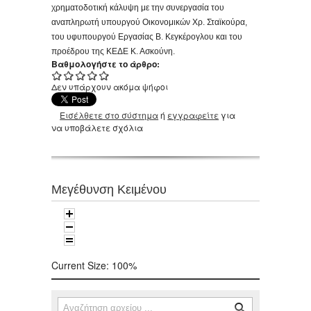
χρηματοδοτική κάλυψη με την συνεργασία του
αναπληρωτή υπουργού Οικονομικών Χρ. Σταϊκούρα,
του υφυπουργού Εργασίας Β. Κεγκέρογλου και του
προέδρου της ΚΕΔΕ Κ. Ασκούνη.
Βαθμολογήστε το άρθρο:
Δεν υπάρχουν ακόμα ψήφοι
Εισέλθετε στο σύστημα
ή
εγγραφείτε
για
να υποβάλετε σχόλια
Μεγέθυνση Κειμένου
Current Size:
100%
Αναζήτηση
Φόρμα αναζήτησης