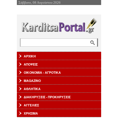
Σάββατο, 08 Αυγούστου 2026
Επιστροφή στην Πλοήγηση
Αναζήτηση
Φόρμα αναζήτησης
ΑΡΧΙΚΗ
ΑΠΟΨΕΙΣ
ΟΙΚΟΝΟΜΙΑ - ΑΓΡΟΤΙΚΑ
MAGAZINO
ΑΘΛΗΤΙΚΑ
ΔΙΑΚΗΡΥΞΕΙΣ - ΠΡΟΚΗΡΥΞΕΙΣ
ΑΓΓΕΛΙΕΣ
ΧΡΗΣΙΜΑ