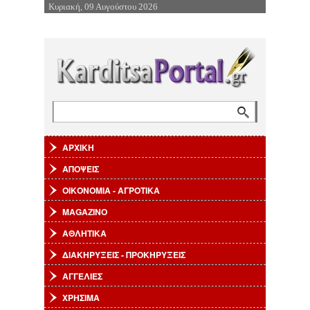
Κυριακή, 09 Αυγούστου 2026
Επιστροφή στην Πλοήγηση
Αναζήτηση
Φόρμα αναζήτησης
ΑΡΧΙΚΗ
ΑΠΟΨΕΙΣ
ΟΙΚΟΝΟΜΙΑ - ΑΓΡΟΤΙΚΑ
MAGAZINO
ΑΘΛΗΤΙΚΑ
ΔΙΑΚΗΡΥΞΕΙΣ - ΠΡΟΚΗΡΥΞΕΙΣ
ΑΓΓΕΛΙΕΣ
ΧΡΗΣΙΜΑ