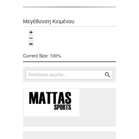
Μεγέθυνση Κειμένου
Current Size:
100%
Αναζήτηση
Φόρμα αναζήτησης