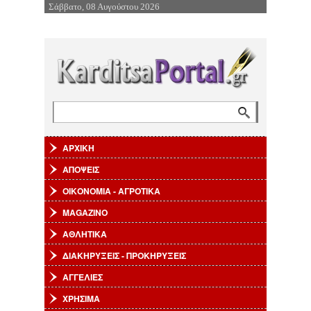
Σάββατο, 08 Αυγούστου 2026
Επιστροφή στην Πλοήγηση
Αναζήτηση
Φόρμα αναζήτησης
ΑΡΧΙΚΗ
ΑΠΟΨΕΙΣ
ΟΙΚΟΝΟΜΙΑ - ΑΓΡΟΤΙΚΑ
MAGAZINO
ΑΘΛΗΤΙΚΑ
ΔΙΑΚΗΡΥΞΕΙΣ - ΠΡΟΚΗΡΥΞΕΙΣ
ΑΓΓΕΛΙΕΣ
ΧΡΗΣΙΜΑ