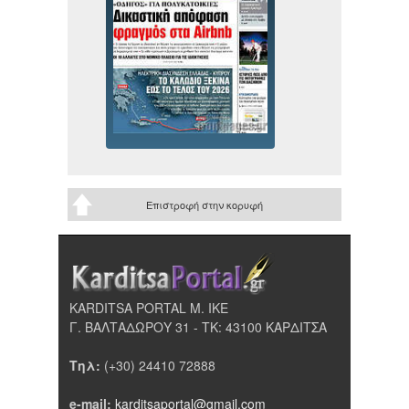
Επιστροφή στην κορυφή
KARDITSA PORTAL Μ. ΙΚΕ
Γ. ΒΑΛΤΑΔΩΡΟΥ 31 - ΤΚ: 43100 ΚΑΡΔΙΤΣΑ
Τηλ:
(+30) 24410 72888
e-mail:
karditsaportal@gmail.com