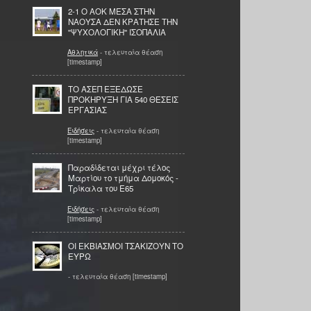
2-1 O AOK ΜΕΣΑ ΣΤΗΝ
ΝΑΟΥΣΑ ΔΕΝ ΚΡΑΤΗΣΕ ΤΗΝ
''ΨΥΧΟΛΟΓΙΚΗ'' ΙΣΟΠΑΛΙΑ
Αθλητικά
- τελευταία θέαση
[timestamp]
ΤΟ ΑΣΕΠ ΕΞΕΔΩΣΕ
ΠΡΟΚΗΡΥΞΗ ΓΙΑ 540 ΘΕΣΕΙΣ
ΕΡΓΑΣΙΑΣ
Ειδήσεις
- τελευταία θέαση
[timestamp]
Παραδίδεται μέχρι τέλος
Μαρτίου το τμήμα Δομοκός -
Τρίκαλα του Ε65
Ειδήσεις
- τελευταία θέαση
[timestamp]
OI ΕΚΒΙΑΣΜΟΙ ΤΣΑΚΙΖΟΥΝ ΤΟ
ΕΥΡΩ
- τελευταία θέαση [timestamp]