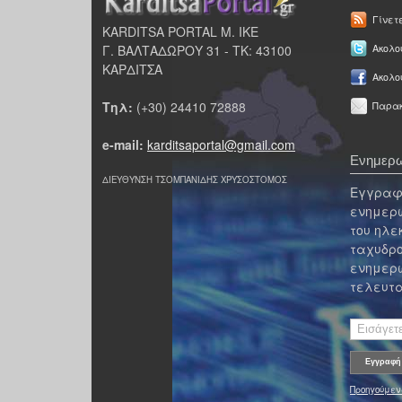
Γίνετ
KARDITSA PORTAL Μ. ΙΚΕ
Γ. ΒΑΛΤΑΔΩΡΟΥ 31 - ΤΚ: 43100
Ακολου
ΚΑΡΔΙΤΣΑ
Ακολο
Τηλ:
(+30) 24410 72888
Παρακ
e-mail:
karditsaportal@gmail.com
Ενημερω
ΔΙΕΥΘΥΝΣΗ ΤΣΟΜΠΑΝΙΔΗΣ ΧΡΥΣΟΣΤΟΜΟΣ
Εγγραφε
ενημερω
του ηλε
ταχυδρο
ενημερω
τελευτα
Προηγούμεν