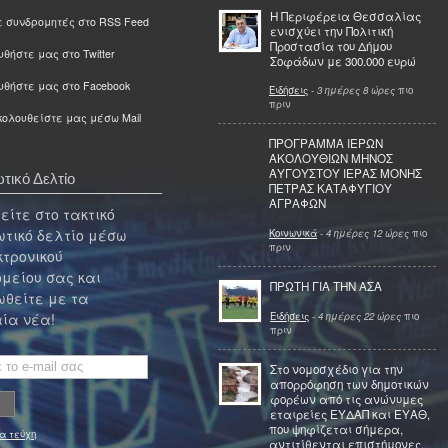
Η Περιφέρεια Θεσσαλίας
ε συνδρομητές στο RSS Feed
ενισχύει την Πολιτική
Προστασία του Δήμου
θήστε μας στο Twitter
Σοφάδων με 300.000 ευρώ
υθήστε μας στο Facebook
Ειδήσεις
-
3 ημέρες 8 ώρες
πιο
πριν
ολουθείστε μας μέσω Mail
ΠΡΟΓΡΑΜΜΑ ΙΕΡΩΝ
ΑΚΟΛΟΥΘΙΩΝ ΜΗΝΟΣ
ΑΥΓΟΥΣΤΟΥ ΙΕΡΑΣ ΜΟΝΗΣ
τικό Δελτίο
ΠΕΤΡΑΣ ΚΑΤΑΦΥΓΙΟΥ
ΑΓΡΑΦΩΝ
ίτε στο τακτικό
τικό δελτίο μέσω
Κοινωνικά
-
4 ημέρες 12 ώρες
πιο
πριν
κτρονικού
μείου σας και
ΠΡΩΤΗ ΓΙΑ ΤΗΝ ΑΣΑ
θείτε με τα
Ειδήσεις
-
4 ημέρες 22 ώρες
πιο
ία νέα!
πριν
Στο νομοσχέδιο για την
απορρόφηση των δημοτικών
φορέων από τις ανώνυμες
εταιρείες ΕΥΔΑΠ και ΕΥΑΘ,
που ψηφίζεται σήμερα,
α τεύχη
αντιτίθενται επιστήμονες,