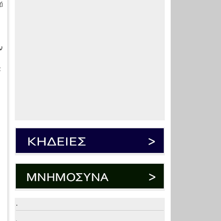
ή
ν
α
.
.