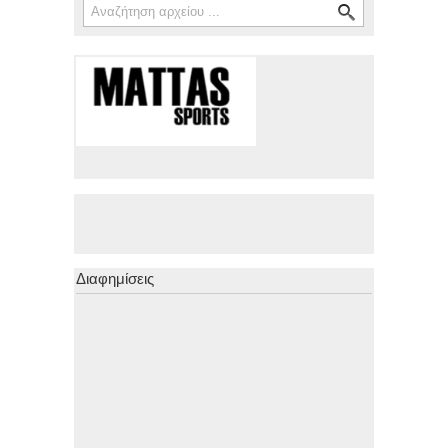
Φόρμα αναζήτησης
Διαφημίσεις