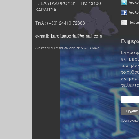
Γ. ΒΑΛΤΑΔΩΡΟΥ 31 - ΤΚ: 43100
Ακολου
ΚΑΡΔΙΤΣΑ
Ακολο
Τηλ:
(+30) 24410 72888
Παρακ
e-mail:
karditsaportal@gmail.com
Ενημερω
ΔΙΕΥΘΥΝΣΗ ΤΣΟΜΠΑΝΙΔΗΣ ΧΡΥΣΟΣΤΟΜΟΣ
Εγγραφε
ενημερω
του ηλε
ταχυδρο
ενημερω
τελευτα
Προηγούμεν