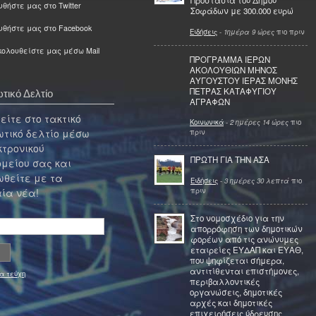
Προστασία του Δήμου
θήστε μας στο Twitter
Σοφάδων με 300.000 ευρώ
υθήστε μας στο Facebook
Ειδήσεις
-
1ημέρα 9 ώρες
πιο πριν
ολουθείστε μας μέσω Mail
ΠΡΟΓΡΑΜΜΑ ΙΕΡΩΝ
ΑΚΟΛΟΥΘΙΩΝ ΜΗΝΟΣ
ΑΥΓΟΥΣΤΟΥ ΙΕΡΑΣ ΜΟΝΗΣ
ΠΕΤΡΑΣ ΚΑΤΑΦΥΓΙΟΥ
τικό Δελτίο
ΑΓΡΑΦΩΝ
ίτε στο τακτικό
Κοινωνικά
-
2 ημέρες 14 ώρες
πιο
τικό δελτίο μέσω
πριν
κτρονικού
ΠΡΩΤΗ ΓΙΑ ΤΗΝ ΑΣΑ
μείου σας και
θείτε με τα
Ειδήσεις
-
3 ημέρες 30 λεπτά
πιο
πριν
ία νέα!
Στο νομοσχέδιο για την
απορρόφηση των δημοτικών
φορέων από τις ανώνυμες
εταιρείες ΕΥΔΑΠ και ΕΥΑΘ,
που ψηφίζεται σήμερα,
αντιτίθενται επιστήμονες,
α τεύχη
περιβαλλοντικές
οργανώσεις, δημοτικές
αρχές και δημοτικές
επιχειρήσεις ύδρευσης