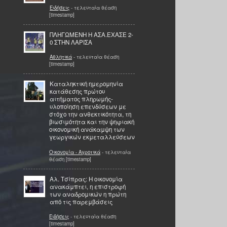
Ειδήσεις
- τελευταία θέαση
[timestamp]
ΠΛΗΓΩΜΕΝΗ Η ΑΣΑ.ΕΧΑΣΕ 2-
0 ΣΤΗΝ ΛΑΡΙΣΑ
Αθλητικά
- τελευταία θέαση
[timestamp]
Καταληκτική ημερομηνία
κατάθεσης πρώτου
αιτήματος πληρωμής-
υλοποίηση επενδύσεων με
στόχο την ανθεκτικότητα, τη
βιωσιμότητα και την ψηφιακή
οικονομική ανάκαμψη των
γεωργικών εκμεταλλεύσεων
Οικονομία - Αγροτικά
- τελευταία
θέαση [timestamp]
Αλ. Τσίπρας: Η οικονομία
ανακάμπτει, η επιστροφή
των αναδρομικών η πρώτη
από τις παρεμβάσεις
Ειδήσεις
- τελευταία θέαση
[timestamp]