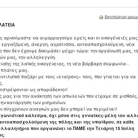
Εκτυπώσιμη μορφ
ΛΑΤΕΙΑ
ιας αρνούμαστε να αιμορραγούμε εμείς και οι οικογένειές μας
ε εργαζόμενη, άνεργη, αγρότισσα, αυτοαπασχολούμενη, νέα
ο που δεν έχουμε δοκιμάσει μέχρι τώρα: την οργάνωσή μας, τ
κών μας, την αλληλεγγύη.
σης της λαϊκής οικογένειας, τη νέα βάρβαρη συμφωνία -
 πλάτες μας.
τιλαϊκό παζάρι με τους «εταίρους» τους, που γίνεται για να
ς.
επιστρέφονται ως απαράδεκτοι!
ις μας για την ανάκτηση των απωλειών που είχαμε σε μισθούς,
 την κατάργηση των μνημονίων.
ν σύγχρονων αναγκών μας δεν μπορεί να περιμένει!
αγωνιστικό κάλεσμα, όχι μόνο στις γυναίκες-μέλη του αλλ
 αυτοαπασχολούμενη της πόλης και της υπαίθρου, σε κάθε
υλλαλητήριο που οργανώνει το ΠΑΜΕ την Τετάρτη 15 Ιούλη
ας.