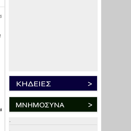
ή
!
η
ά
.
.