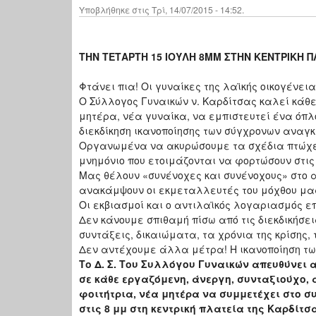
Υποβλήθηκε στις Τρί, 14/07/2015 - 14:52.
ΤΗΝ ΤΕΤΑΡΤΗ 15 ΙΟΥΛΗ 8ΜΜ ΣΤΗΝ ΚΕΝΤΡΙΚΗ Π
Φτάνει πια! Οι γυναίκες της λαϊκής οικογένε
Ο Σύλλογος Γυναικών ν. Καρδίτσας καλεί κάθ
μητέρα, νέα γυναίκα, να εμπιστευτεί ένα όπλ
διεκδίκηση ικανοποίησης των σύγχρονων αναγ
Οργανωμένα να ακυρώσουμε τα σχέδια πτώχευ
μνημόνιο που ετοιμάζονται να φορτώσουν στις
Μας θέλουν «συνένοχες και συνένοχους» στο αν
ανακάμψουν οι εκμεταλλευτές του μόχθου μα
Οι εκβιασμοί και ο αντιλαϊκός λογαριασμός 
Δεν κάνουμε σπιθαμή πίσω από τις διεκδικήσε
συντάξεις, δικαιώματα, τα χρόνια της κρίσης,
Δεν αντέχουμε άλλα μέτρα! Η ικανοποίηση τω
Το Δ. Σ. Του Συλλόγου Γυναικών απευθύνει 
σε κάθε εργαζόμενη, άνεργη, συνταξιούχο,
φοιτήτρια, νέα μητέρα να συμμετέχει στο σ
στις 8 μμ στη κεντρική πλατεία της Καρδίτσ