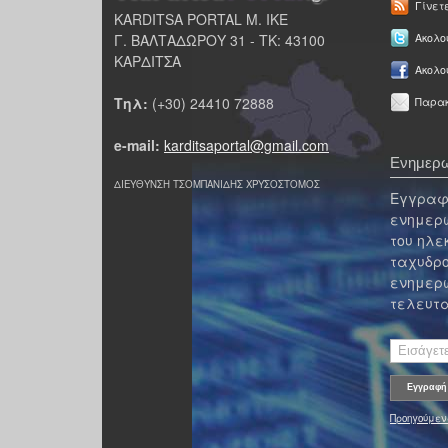
Γίνετ
KARDITSA PORTAL Μ. ΙΚΕ
Γ. ΒΑΛΤΑΔΩΡΟΥ 31 - ΤΚ: 43100
Ακολου
ΚΑΡΔΙΤΣΑ
Ακολο
Τηλ:
(+30) 24410 72888
Παρακ
e-mail:
karditsaportal@gmail.com
Ενημερω
ΔΙΕΥΘΥΝΣΗ ΤΣΟΜΠΑΝΙΔΗΣ ΧΡΥΣΟΣΤΟΜΟΣ
Εγγραφε
ενημερω
του ηλε
ταχυδρο
ενημερω
τελευτα
Προηγούμεν