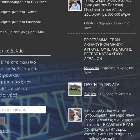
ε συνδρομητές στο RSS Feed
ενισχύει την Πολιτική
Προστασία του Δήμου
θήστε μας στο Twitter
Σοφάδων με 300.000 ευρώ
υθήστε μας στο Facebook
Ειδήσεις
-
3 ημέρες 7 ώρες
πιο
πριν
ολουθείστε μας μέσω Mail
ΠΡΟΓΡΑΜΜΑ ΙΕΡΩΝ
ΑΚΟΛΟΥΘΙΩΝ ΜΗΝΟΣ
ΑΥΓΟΥΣΤΟΥ ΙΕΡΑΣ ΜΟΝΗΣ
τικό Δελτίο
ΠΕΤΡΑΣ ΚΑΤΑΦΥΓΙΟΥ
ΑΓΡΑΦΩΝ
ίτε στο τακτικό
τικό δελτίο μέσω
Κοινωνικά
-
4 ημέρες 11 ώρες
πιο
πριν
κτρονικού
μείου σας και
ΠΡΩΤΗ ΓΙΑ ΤΗΝ ΑΣΑ
θείτε με τα
Ειδήσεις
-
4 ημέρες 21 ώρες
πιο
ία νέα!
πριν
Στο νομοσχέδιο για την
απορρόφηση των δημοτικών
φορέων από τις ανώνυμες
εταιρείες ΕΥΔΑΠ και ΕΥΑΘ,
που ψηφίζεται σήμερα,
α τεύχη
αντιτίθενται επιστήμονες,
περιβαλλοντικές