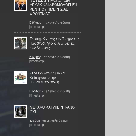
ΔΕΥΑΚ ΚΑΙ ΔΡΟΜΟΛΟΓΗΣΗ
ΚΕΝΤΡΟΥ ΗΜΕΡΗΣΙΑΣ
ΦΡΟΝΤΙΔΑΣ
Ειδήσεις
- τελευταία θέαση
[timestamp]
Επισημάνσεις του Τμήματος
Πρασίνου για αυθαίρετες
κλαδεύσεις
Ειδήσεις
- τελευταία θέαση
[timestamp]
«Το Παντοπωλείο του
Κάστρου» στην
Παυσιλυπούπολη
Ειδήσεις
- τελευταία θέαση
[timestamp]
ΜΕΓΑΛΟ ΚΑΙ ΥΠΕΡΗΦΑΝΟ
ΟΧΙ
Διεθνή
- τελευταία θέαση
[timestamp]