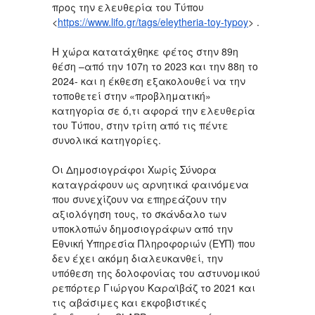
προς την ελευθερία του Τύπου
<
https://www.lifo.gr/tags/eleytheria-toy-typoy
> .
Η χώρα κατατάχθηκε φέτος στην 89η
θέση –από την 107η το 2023 και την 88η το
2024- και η έκθεση εξακολουθεί να την
τοποθετεί στην «προβληματική»
κατηγορία σε ό,τι αφορά την ελευθερία
του Τύπου, στην τρίτη από τις πέντε
συνολικά κατηγορίες.
Οι Δημοσιογράφοι Χωρίς Σύνορα
καταγράφουν ως αρνητικά φαινόμενα
που συνεχίζουν να επηρεάζουν την
αξιολόγηση τους, το σκάνδαλο των
υποκλοπών δημοσιογράφων από την
Εθνική Υπηρεσία Πληροφοριών (ΕΥΠ) που
δεν έχει ακόμη διαλευκανθεί, την
υπόθεση της δολοφονίας του αστυνομικού
ρεπόρτερ Γιώργου Καραϊβάζ το 2021 και
τις αβάσιμες και εκφοβιστικές