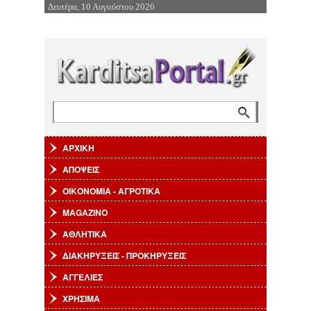
Δευτέρα, 10 Αυγούστου 2026
Επιστροφή στην Πλοήγηση
Αναζήτηση
Φόρμα αναζήτησης
ΑΡΧΙΚΗ
ΑΠΟΨΕΙΣ
ΟΙΚΟΝΟΜΙΑ - ΑΓΡΟΤΙΚΑ
MAGAZINO
ΑΘΛΗΤΙΚΑ
ΔΙΑΚΗΡΥΞΕΙΣ - ΠΡΟΚΗΡΥΞΕΙΣ
ΑΓΓΕΛΙΕΣ
ΧΡΗΣΙΜΑ