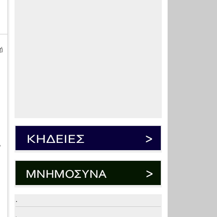
ή
,
.
.