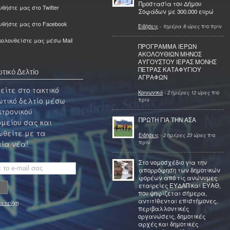
Προστασία του Δήμου
θήστε μας στο Twitter
Σοφάδων με 300.000 ευρώ
υθήστε μας στο Facebook
Ειδήσεις
-
1ημέρα 8 ώρες
πιο πριν
ολουθείστε μας μέσω Mail
ΠΡΟΓΡΑΜΜΑ ΙΕΡΩΝ
ΑΚΟΛΟΥΘΙΩΝ ΜΗΝΟΣ
ΑΥΓΟΥΣΤΟΥ ΙΕΡΑΣ ΜΟΝΗΣ
ΠΕΤΡΑΣ ΚΑΤΑΦΥΓΙΟΥ
τικό Δελτίο
ΑΓΡΑΦΩΝ
ίτε στο τακτικό
Κοινωνικά
-
2 ημέρες 12 ώρες
πιο
τικό δελτίο μέσω
πριν
κτρονικού
ΠΡΩΤΗ ΓΙΑ ΤΗΝ ΑΣΑ
μείου σας και
θείτε με τα
Ειδήσεις
-
2 ημέρες 23 ώρες
πιο
πριν
ία νέα!
Στο νομοσχέδιο για την
απορρόφηση των δημοτικών
φορέων από τις ανώνυμες
εταιρείες ΕΥΔΑΠ και ΕΥΑΘ,
που ψηφίζεται σήμερα,
αντιτίθενται επιστήμονες,
α τεύχη
περιβαλλοντικές
οργανώσεις, δημοτικές
αρχές και δημοτικές