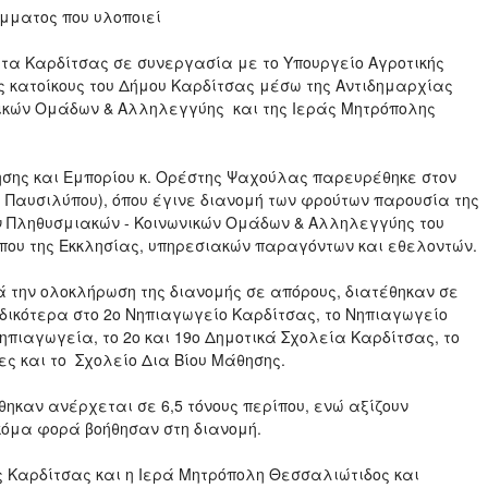
μματος που υλοποιεί
α Καρδίτσας σε συνεργασία με το Υπουργείο Αγροτικής
ς κατοίκους του Δήμου Καρδίτσας μέσω της Αντιδημαρχίας
νικών Ομάδων & Αλληλεγγύης και της Ιεράς Μητρόπολης
ης και Εμπορίου κ. Ορέστης Ψαχούλας παρευρέθηκε στον
ι Παυσιλύπου), όπου έγινε διανομή των φρούτων παρουσία της
ν Πληθυσμιακών - Κοινωνικών Ομάδων & Αλληλεγγύης του
ώπου της Εκκλησίας, υπηρεσιακών παραγόντων και εθελοντών.
την ολοκλήρωση της διανομής σε απόρους, διατέθηκαν σε
δικότερα στο 2ο Νηπιαγωγείο Καρδίτσας, το Νηπιαγωγείο
ηπιαγωγεία, το 2ο και 19ο Δημοτικά Σχολεία Καρδίτσας, το
τες και το Σχολείο Δια Βίου Μάθησης.
καν ανέρχεται σε 6,5 τόνους περίπου, ενώ αξίζουν
κόμα φορά βοήθησαν στη διανομή.
 Καρδίτσας και η Ιερά Μητρόπολη Θεσσαλιώτιδος και