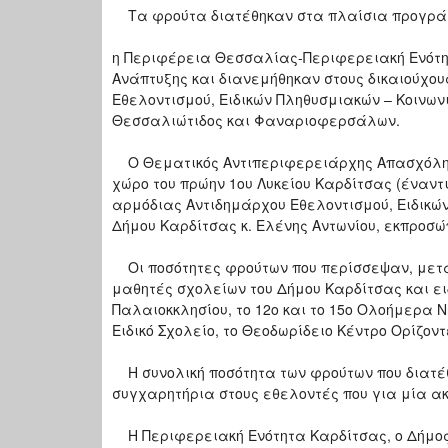
Τα φρούτα διατέθηκαν στα πλαίσια προγρά
η Περιφέρεια Θεσσαλίας-Περιφερειακή Ενότητ
Ανάπτυξης και διανεμήθηκαν στους δικαιούχου
Εθελοντισμού, Ειδικών Πληθυσμιακών – Κοινω
Θεσσαλιώτιδος και Φαναριοφερσάλων.
Ο Θεματικός Αντιπεριφερειάρχης Απασχόλησ
χώρο του πρώην 1ου Λυκείου Καρδίτσας (έναντ
αρμόδιας Αντιδημάρχου Εθελοντισμού, Ειδικώ
Δήμου Καρδίτσας κ. Ελένης Αντωνίου, εκπροσ
Οι ποσότητες φρούτων που περίσσεψαν, μετά 
μαθητές σχολείων του Δήμου Καρδίτσας και ει
Παλαιοκκλησίου, το 12ο και το 15ο Ολοήμερα Ν
Ειδικό Σχολείο, το Θεοδωρίδειο Κέντρο Ορίζον
Η συνολική ποσότητα των φρούτων που διατέθη
συγχαρητήρια στους εθελοντές που για μία α
Η Περιφερειακή Ενότητα Καρδίτσας, ο Δήμος