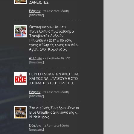
ΔΑΝΕΙΣΤΕΣ
Ειδήσεις
- τελευταία θέαση
[timestamp]
Θετική παρουσία στο
πανελλήνιο πρωτάθλημα
Ταεκβοντό ( Ανδρών-
Γυναικών ) 2017 από τους
τρεις αθλητές-τριες του Αθλ.
Αγων. Συλ. Καρδίτσας
Αθλητικά
- τελευταία θέαση
[timestamp]
ΠΕΡΙ ΕΠΙΔΟΜΑΤΩΝ ΑΝΕΡΓΙΑΣ
ΚΑΙ ΠΩΣ ΝΑ ...ΤΑΪΖΟΥΜΕ ΣΤΟ
ΣΤΟΜΑ ΤΟΥΣ ΕΡΓΟΔΟΤΕΣ
Ειδήσεις
- τελευταία θέαση
[timestamp]
Στο Διεθνές Συνέδριο «Dive in
Blue Growth» ο Συντονιστής κ.
Ν. Ντίτορας.
Ειδήσεις
- τελευταία θέαση
[timestamp]