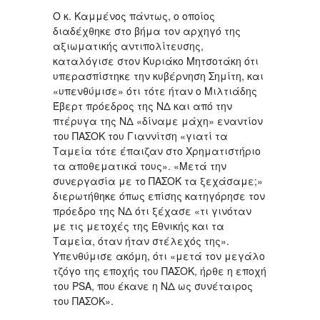
Ο κ. Καμμένος πάντως, ο οποίος
διαδέχθηκε στο βήμα τον αρχηγό της
αξιωματικής αντιπολίτευσης,
καταλόγισε στον Κυριάκο Μητσοτάκη ότι
υπερασπίστηκε την κυβέρνηση Σημίτη, και
«υπενθύμισε» ότι τότε ήταν ο Μιλτιάδης
Έβερτ πρόεδρος της ΝΔ και από την
πτέρυγα της ΝΔ «δίναμε μάχη» εναντίον
του ΠΑΣΟΚ του Γιαννίτση «γιατί τα
Ταμεία τότε έπαιζαν στο Χρηματιστήριο
τα αποθεματικά τους». «Μετά την
συνεργασία με το ΠΑΣΟΚ τα ξεχάσαμε;»
διερωτήθηκε όπως επίσης κατηγόρησε τον
πρόεδρο της ΝΔ ότι ξέχασε «τι γινόταν
με τις μετοχές της Εθνικής και τα
Ταμεία, όταν ήταν στέλεχός της».
Υπενθύμισε ακόμη, ότι «μετά τον μεγάλο
τζόγο της εποχής του ΠΑΣΟΚ, ήρθε η εποχή
του PSA, που έκανε η ΝΔ ως συνέταιρος
του ΠΑΣΟΚ».