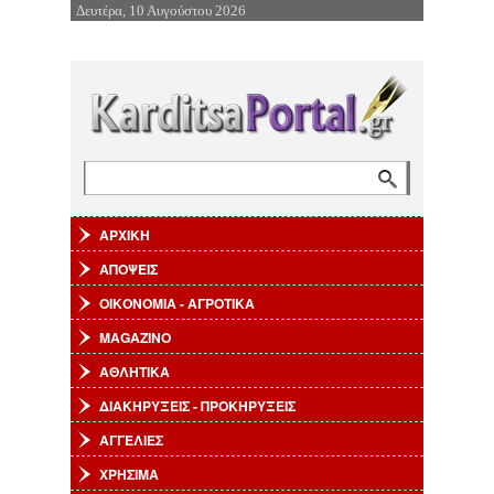
Δευτέρα, 10 Αυγούστου 2026
Επιστροφή στην Πλοήγηση
Αναζήτηση
Φόρμα αναζήτησης
ΑΡΧΙΚΗ
ΑΠΟΨΕΙΣ
ΟΙΚΟΝΟΜΙΑ - ΑΓΡΟΤΙΚΑ
MAGAZINO
ΑΘΛΗΤΙΚΑ
ΔΙΑΚΗΡΥΞΕΙΣ - ΠΡΟΚΗΡΥΞΕΙΣ
ΑΓΓΕΛΙΕΣ
ΧΡΗΣΙΜΑ