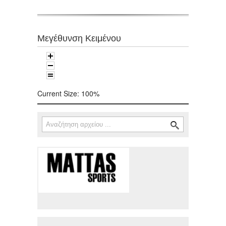
Μεγέθυνση Κειμένου
Current Size:
100%
Αναζήτηση
Φόρμα αναζήτησης