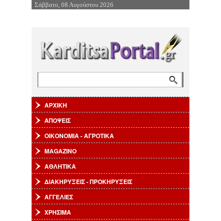
Σάββατο, 08 Αυγούστου 2026
Επιστροφή στην Πλοήγηση
Αναζήτηση
Φόρμα αναζήτησης
ΑΡΧΙΚΗ
ΑΠΟΨΕΙΣ
ΟΙΚΟΝΟΜΙΑ - ΑΓΡΟΤΙΚΑ
MAGAZINO
ΑΘΛΗΤΙΚΑ
ΔΙΑΚΗΡΥΞΕΙΣ - ΠΡΟΚΗΡΥΞΕΙΣ
ΑΓΓΕΛΙΕΣ
ΧΡΗΣΙΜΑ