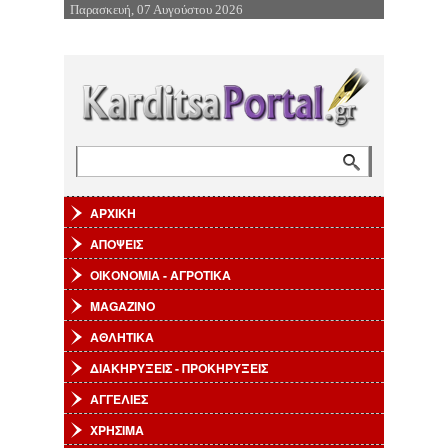
Παρασκευή, 07 Αυγούστου 2026
Επιστροφή στην Πλοήγηση
Αναζήτηση
Φόρμα αναζήτησης
ΑΡΧΙΚΗ
ΑΠΟΨΕΙΣ
ΟΙΚΟΝΟΜΙΑ - ΑΓΡΟΤΙΚΑ
MAGAZINO
ΑΘΛΗΤΙΚΑ
ΔΙΑΚΗΡΥΞΕΙΣ - ΠΡΟΚΗΡΥΞΕΙΣ
ΑΓΓΕΛΙΕΣ
ΧΡΗΣΙΜΑ