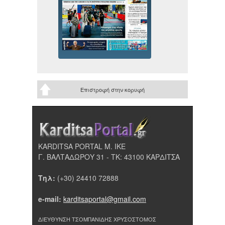
Επιστροφή στην κορυφή
KARDITSA PORTAL Μ. ΙΚΕ
Γ. ΒΑΛΤΑΔΩΡΟΥ 31 - ΤΚ: 43100 ΚΑΡΔΙΤΣΑ
Τηλ:
(+30) 24410 72888
e-mail:
karditsaportal@gmail.com
ΔΙΕΥΘΥΝΣΗ ΤΣΟΜΠΑΝΙΔΗΣ ΧΡΥΣΟΣΤΟΜΟΣ