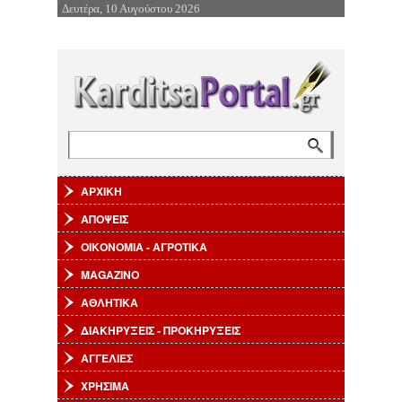
Δευτέρα, 10 Αυγούστου 2026
Επιστροφή στην Πλοήγηση
Αναζήτηση
Φόρμα αναζήτησης
ΑΡΧΙΚΗ
ΑΠΟΨΕΙΣ
ΟΙΚΟΝΟΜΙΑ - ΑΓΡΟΤΙΚΑ
MAGAZINO
ΑΘΛΗΤΙΚΑ
ΔΙΑΚΗΡΥΞΕΙΣ - ΠΡΟΚΗΡΥΞΕΙΣ
ΑΓΓΕΛΙΕΣ
ΧΡΗΣΙΜΑ