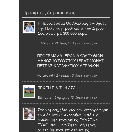
Πρόσφατες Δημοσιεύσεις
Η Περιφέρεια Θεσσαλίας ενισχύει
την Πολιτική Προστασία του Δήμου
Σοφάδων με 300.000 ευρώ
Ειδήσεις
-
πιο πριν
23 ώρες 13 λεπτά
ΠΡΟΓΡΑΜΜΑ ΙΕΡΩΝ ΑΚΟΛΟΥΘΙΩΝ
ΜΗΝΟΣ ΑΥΓΟΥΣΤΟΥ ΙΕΡΑΣ ΜΟΝΗΣ
ΠΕΤΡΑΣ ΚΑΤΑΦΥΓΙΟΥ ΑΓΡΑΦΩΝ
Κοινωνικά
-
πιο πριν
2 ημέρες 3 ώρες
ΠΡΩΤΗ ΓΙΑ ΤΗΝ ΑΣΑ
Ειδήσεις
-
πιο πριν
2 ημέρες 13 ώρες
Στο νομοσχέδιο για την απορρόφηση
των δημοτικών φορέων από τις
ανώνυμες εταιρείες ΕΥΔΑΠ και
ΕΥΑΘ, που ψηφίζεται σήμερα,
αντιτίθενται επιστήμονες,