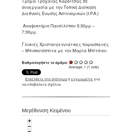
Τμήμα Τροχαίας Καρδίτσας σε
συνεργασία με την Τοπική Διοίκηση
Διεθνούς Ένωσης Αστυνομικών (I.P.A.)
Αναψυκτήριο Παυσιλύπου 5:30μμ –
7:30μμ.
Γλυκιές Χριστουγεννιάτικες παρασκευές
– Μπισκοτόσπιτα με την Μαρία Μπίτσιου.
Βαθμολογήστε το άρθρο:
Average:
1
(
1
vote)
Εισέλθετε στο σύστημα
ή
εγγραφείτε
για
να υποβάλετε σχόλια
Μεγέθυνση Κειμένου