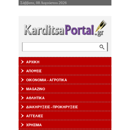
Σάββατο, 08 Αυγούστου 2026
Επιστροφή στην Πλοήγηση
Αναζήτηση
Φόρμα αναζήτησης
ΑΡΧΙΚΗ
ΑΠΟΨΕΙΣ
ΟΙΚΟΝΟΜΙΑ - ΑΓΡΟΤΙΚΑ
MAGAZINO
ΑΘΛΗΤΙΚΑ
ΔΙΑΚΗΡΥΞΕΙΣ - ΠΡΟΚΗΡΥΞΕΙΣ
ΑΓΓΕΛΙΕΣ
ΧΡΗΣΙΜΑ