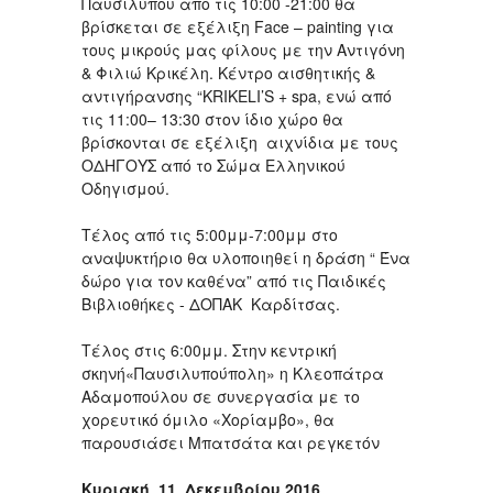
Παυσιλύπου από τις 10:00 -21:00 θα
βρίσκεται σε εξέλιξη Face – painting για
τους μικρούς μας φίλους με την Αντιγόνη
& Φιλιώ Κρικέλη. Κέντρο αισθητικής &
αντιγήρανσης “KRIKELI’S + spa, ενώ από
τις 11:00– 13:30 στον ίδιο χώρο θα
βρίσκονται σε εξέλιξη αιχνίδια με τους
ΟΔΗΓΟΥΣ από το Σώμα Ελληνικού
Οδηγισμού.
Τέλος από τις 5:00μμ-7:00μμ στο
αναψυκτήριο θα υλοποιηθεί η δράση “ Ένα
δώρο για τον καθένα” από τις Παιδικές
Βιβλιοθήκες - ΔΟΠΑΚ Καρδίτσας.
Τέλος στις 6:00μμ. Στην κεντρική
σκηνή«Παυσιλυπούπολη» η Κλεοπάτρα
Αδαμοπούλου σε συνεργασία με το
χορευτικό όμιλο «Χορίαμβο», θα
παρουσιάσει Μπατσάτα και ρεγκετόν
Κυριακή 11 Δεκεμβρίου 2016