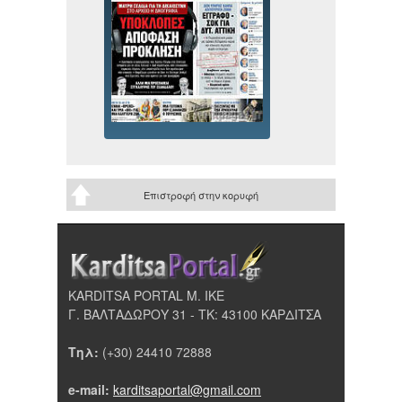
Επιστροφή στην κορυφή
KARDITSA PORTAL Μ. ΙΚΕ
Γ. ΒΑΛΤΑΔΩΡΟΥ 31 - ΤΚ: 43100 ΚΑΡΔΙΤΣΑ
Τηλ:
(+30) 24410 72888
e-mail:
karditsaportal@gmail.com