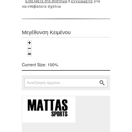
Εισέλθετε στο σύστημα
ή
εγγραφείτε
για
να υποβάλετε σχόλια
Μεγέθυνση Κειμένου
Current Size:
100%
Αναζήτηση
Φόρμα αναζήτησης