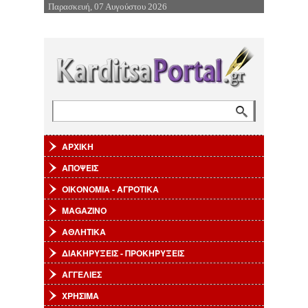
Παρασκευή, 07 Αυγούστου 2026
Επιστροφή στην Πλοήγηση
Αναζήτηση
Φόρμα αναζήτησης
ΑΡΧΙΚΗ
ΑΠΟΨΕΙΣ
ΟΙΚΟΝΟΜΙΑ - ΑΓΡΟΤΙΚΑ
MAGAZINO
ΑΘΛΗΤΙΚΑ
ΔΙΑΚΗΡΥΞΕΙΣ - ΠΡΟΚΗΡΥΞΕΙΣ
ΑΓΓΕΛΙΕΣ
ΧΡΗΣΙΜΑ