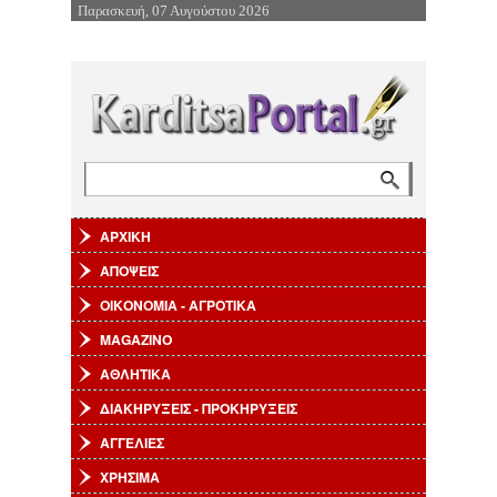
Παρασκευή, 07 Αυγούστου 2026
Επιστροφή στην Πλοήγηση
Αναζήτηση
Φόρμα αναζήτησης
ΑΡΧΙΚΗ
ΑΠΟΨΕΙΣ
ΟΙΚΟΝΟΜΙΑ - ΑΓΡΟΤΙΚΑ
MAGAZINO
ΑΘΛΗΤΙΚΑ
ΔΙΑΚΗΡΥΞΕΙΣ - ΠΡΟΚΗΡΥΞΕΙΣ
ΑΓΓΕΛΙΕΣ
ΧΡΗΣΙΜΑ