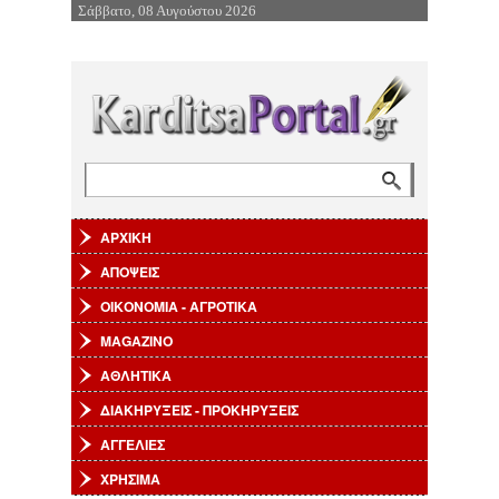
Σάββατο, 08 Αυγούστου 2026
Επιστροφή στην Πλοήγηση
Αναζήτηση
Φόρμα αναζήτησης
ΑΡΧΙΚΗ
ΑΠΟΨΕΙΣ
ΟΙΚΟΝΟΜΙΑ - ΑΓΡΟΤΙΚΑ
MAGAZINO
ΑΘΛΗΤΙΚΑ
ΔΙΑΚΗΡΥΞΕΙΣ - ΠΡΟΚΗΡΥΞΕΙΣ
ΑΓΓΕΛΙΕΣ
ΧΡΗΣΙΜΑ