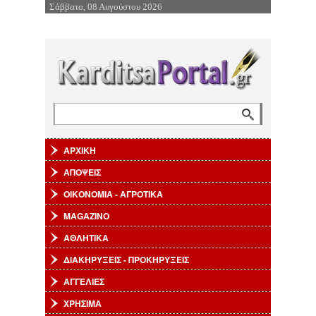
Σάββατο, 08 Αυγούστου 2026
Επιστροφή στην Πλοήγηση
Αναζήτηση
Φόρμα αναζήτησης
ΑΡΧΙΚΗ
ΑΠΟΨΕΙΣ
ΟΙΚΟΝΟΜΙΑ - ΑΓΡΟΤΙΚΑ
MAGAZINO
ΑΘΛΗΤΙΚΑ
ΔΙΑΚΗΡΥΞΕΙΣ - ΠΡΟΚΗΡΥΞΕΙΣ
ΑΓΓΕΛΙΕΣ
ΧΡΗΣΙΜΑ