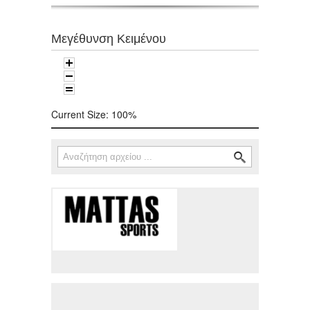
Μεγέθυνση Κειμένου
Current Size:
100%
Αναζήτηση
Φόρμα αναζήτησης