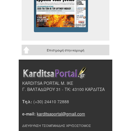
Επιστροφή στην κορυφή
KARDITSA PORTAL Μ. ΙΚΕ
Γ. ΒΑΛΤΑΔΩΡΟΥ 31 - ΤΚ: 43100 ΚΑΡΔΙΤΣΑ
Τηλ:
(+30) 24410 72888
e-mail:
karditsaportal@gmail.com
ΔΙΕΥΘΥΝΣΗ ΤΣΟΜΠΑΝΙΔΗΣ ΧΡΥΣΟΣΤΟΜΟΣ