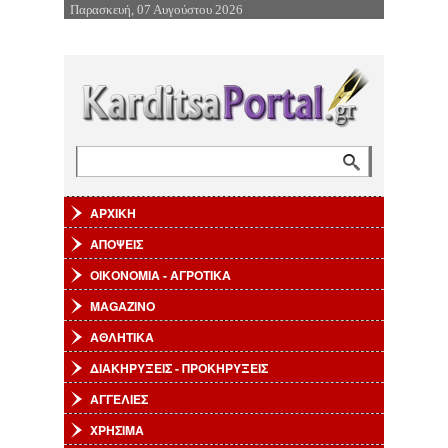
Παρασκευή, 07 Αυγούστου 2026
Επιστροφή στην Πλοήγηση
Αναζήτηση
Φόρμα αναζήτησης
ΑΡΧΙΚΗ
ΑΠΟΨΕΙΣ
ΟΙΚΟΝΟΜΙΑ - ΑΓΡΟΤΙΚΑ
MAGAZINO
ΑΘΛΗΤΙΚΑ
ΔΙΑΚΗΡΥΞΕΙΣ - ΠΡΟΚΗΡΥΞΕΙΣ
ΑΓΓΕΛΙΕΣ
ΧΡΗΣΙΜΑ