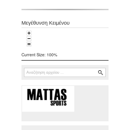
Μεγέθυνση Κειμένου
Current Size:
100%
Αναζήτηση
Φόρμα αναζήτησης