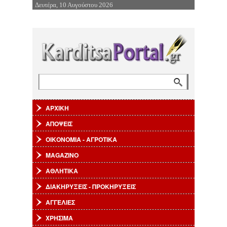
Δευτέρα, 10 Αυγούστου 2026
Επιστροφή στην Πλοήγηση
Αναζήτηση
Φόρμα αναζήτησης
ΑΡΧΙΚΗ
ΑΠΟΨΕΙΣ
ΟΙΚΟΝΟΜΙΑ - ΑΓΡΟΤΙΚΑ
MAGAZINO
ΑΘΛΗΤΙΚΑ
ΔΙΑΚΗΡΥΞΕΙΣ - ΠΡΟΚΗΡΥΞΕΙΣ
ΑΓΓΕΛΙΕΣ
ΧΡΗΣΙΜΑ