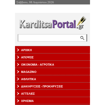
Σάββατο, 08 Αυγούστου 2026
Επιστροφή στην Πλοήγηση
Αναζήτηση
Φόρμα αναζήτησης
ΑΡΧΙΚΗ
ΑΠΟΨΕΙΣ
ΟΙΚΟΝΟΜΙΑ - ΑΓΡΟΤΙΚΑ
MAGAZINO
ΑΘΛΗΤΙΚΑ
ΔΙΑΚΗΡΥΞΕΙΣ - ΠΡΟΚΗΡΥΞΕΙΣ
ΑΓΓΕΛΙΕΣ
ΧΡΗΣΙΜΑ